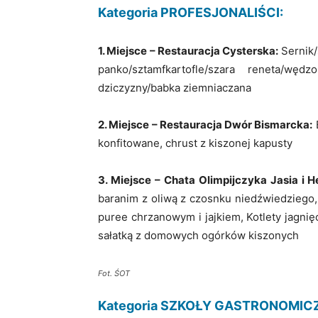
Kategoria PROFESJONALIŚCI:
1. Miejsce – Restauracja Cysterska:
Sernik/
panko/sztamfkartofle/szara reneta/wę
dziczyzny/babka ziemniaczana
2. Miejsce – Restauracja Dwór Bismarcka:
B
konfitowane, chrust z kiszonej kapusty
3. Miejsce – Chata Olimpijczyka Jasia i H
baranim z oliwą z czosnku niedźwiedziego,
puree chrzanowym i jajkiem, Kotlety jagn
sałatką z domowych ogórków kiszonych
Fot. ŚOT
Kategoria SZKOŁY GASTRONOMIC