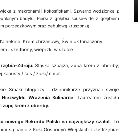
wicka z makronami i kokosflokami, Szwarno wodzionka z
polonym badylu, Piersi z gołębia souse-vide z gołębiem
em porzeczkowym oraz cebulową kruszonką
’a hekele, Krem chrzanowy, Świniok łonaczony
em i sznitbony, wieprzki w szolce
rzębia-Zdroju:
Śląska szpajza, Zupa krem z oberiby,
j kapusty / sos / zioła/ chips
kie Smaki blogerzy i dziennikarze przyznali swoje
 Niezwykłe Wrażenia Kulinarne
. Laureatem została
a
zupę krem z oberiby.
iu nowego Rekordu Polski na największy szałot
. To
tkami są panie z Koła Gospodyń Wiejskich z Jastrzębia-