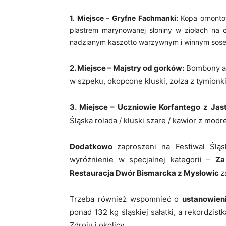
1. Miejsce – Gryfne Fachmanki:
Kopa ornonto
plastrem marynowanej słoniny w ziołach na o
nadzianym kaszotto warzywnym i winnym sos
2. Miejsce – Majstry od gorków:
Bombony al
w szpeku, okopcone kluski, zołza z tymionki
3. Miejsce – Uczniowie Korfantego z Jast
Śląska rolada / kluski szare / kawior z modre
Dodatkowo
zaproszeni na Festiwal Śląs
wyróżnienie w specjalnej kategorii –
Za
Restauracja Dwór Bismarcka z Mysłowic
z
Trzeba również wspomnieć o
ustanowien
ponad 132 kg śląskiej sałatki, a rekordzis
Zdroju i okolicy.