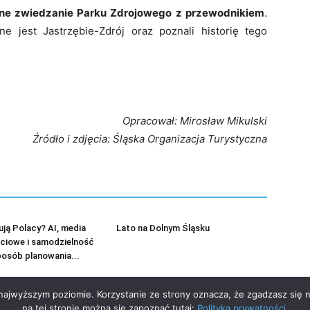
ne zwiedzanie Parku Zdrojowego z przewodnikiem
.
ne jest Jastrzębie-Zdrój oraz poznali historię tego
Opracował: Mirosław Mikulski
Źródło i zdjęcia: Śląska Organizacja Turystyczna
ją Polacy? AI, media
Lato na Dolnym Śląsku
ciowe i samodzielność
posób planowania...
 najwyższym poziomie. Korzystanie ze strony oznacza, że zgadzasz się 
na tej stronie można się zapoznać tutaj:
Polityka prywatności
.