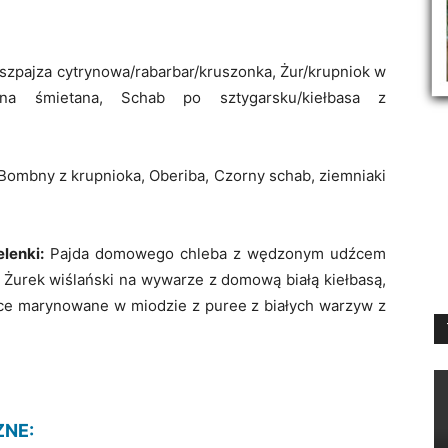
szpajza cytrynowa/rabarbar/kruszonka, Żur/krupniok w
dzona śmietana, Schab po sztygarsku/kiełbasa z
ombny z krupnioka, Oberiba, Czorny schab, ziemniaki
elenki:
Pajda domowego chleba z wędzonym udźcem
 Żurek wiślański na wywarze z domową białą kiełbasą,
ięce marynowane w miodzie z puree z białych warzyw z
ZNE: