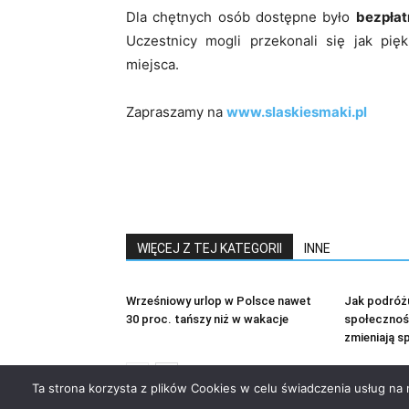
Dla chętnych osób dostępne było
bezpłat
Uczestnicy mogli przekonali się jak pięk
miejsca.
Zapraszamy na
www.slaskiesmaki.pl
WIĘCEJ Z TEJ KATEGORII
INNE
Wrześniowy urlop w Polsce nawet
Jak podróżu
30 proc. tańszy niż w wakacje
społecznoś
zmieniają s
Ta strona korzysta z plików Cookies w celu świadczenia usług na