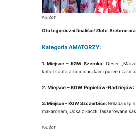
Fot. ŚOT
Oto tegoroczni finaliści!
Złote, Srebrne or
Kategoria AMATORZY:
1. Miejsce – KGW Szeroka:
Deser „Marzen
kotlet soute z ziemniaczkami puree i zasm
2. Miejsce – KGW Popielów-Radziejów
:
3. Miejsce – KGW Szczerbice:
Rolada szpin
makaronem, Udka z kaczki faszerowane kas
Fot. ŚOT