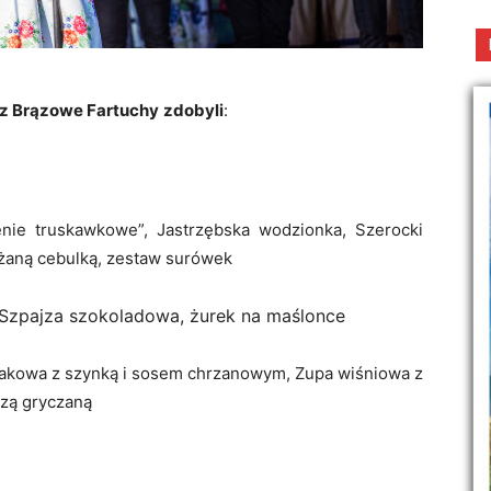
az Brązowe Fartuchy
zdobyli
:
ie truskawkowe”, Jastrzębska wodzionka, Szerocki
ażaną cebulką, zestaw surówek
 Szpajza szokoladowa, żurek na maślonce
akowa z szynką i sosem chrzanowym, Zupa wiśniowa z
zą gryczaną