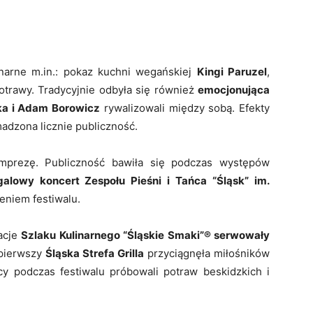
inarne m.in.: pokaz kuchni wegańskiej
Kingi Paruzel
,
otrawy. Tradycyjnie odbyła się również
emocjonująca
ka i Adam Borowicz
rywalizowali między sobą. Efekty
adzona licznie publiczność.
imprezę. Publiczność bawiła się podczas występów
galowy koncert Zespołu Pieśni i Tańca “Śląsk” im.
eniem festiwalu.
acje
Szlaku Kulinarnego “Śląskie Smaki”® serwowały
 pierwszy
Śląska Strefa Grilla
przyciągnęła miłośników
y podczas festiwalu próbowali potraw beskidzkich i