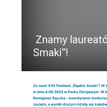
Znamy laureatów
Smaki”!
Za nami XVII Festiwal „Śląskie Smaki”! W
w dniu 4.06.2023 w Parku Zdrojowym. W ko
Remigiusz Rączka – koordynator konkurso
zacięta, a wyniki drużyn różniły się zaledw