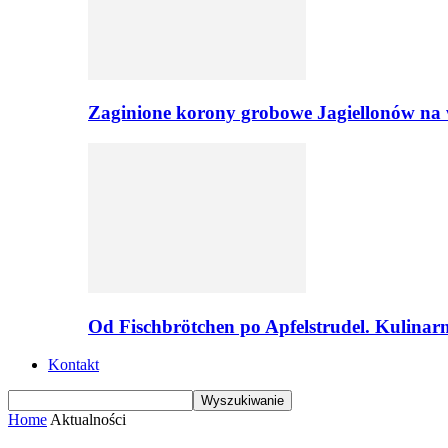
Zaginione korony grobowe Jagiellonów na 
Od Fischbrötchen po Apfelstrudel. Kulinar
Kontakt
Home
Aktualności