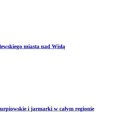
lewskiego miasta nad Wisłą
rpiowskie i jarmarki w całym regionie