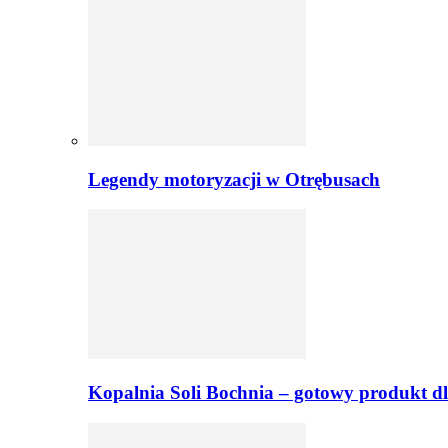
Legendy motoryzacji w Otrębusach
Kopalnia Soli Bochnia – gotowy produkt dl