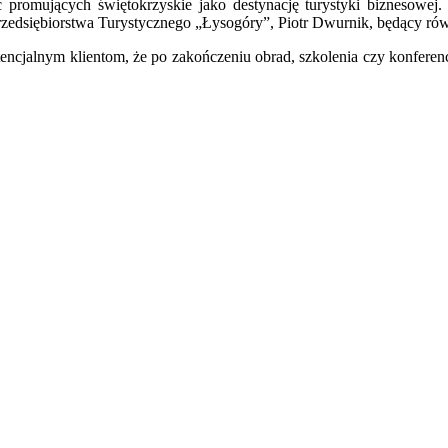
romujących świętokrzyskie jako destynację turystyki biznesowej. 
u Przedsiębiorstwa Turystycznego „Łysogóry”, Piotr Dwurnik, będący 
encjalnym klientom, że po zakończeniu obrad, szkolenia czy konferen