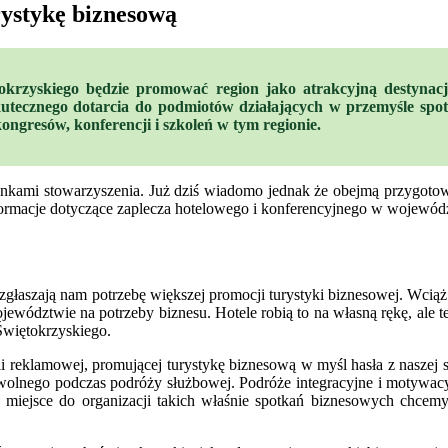
rystykę biznesową
krzyskiego będzie promować region jako atrakcyjną destynację
bę skutecznego dotarcia do podmiotów działających w przemyśle 
kongresów, konferencji i szkoleń w tym regionie.
onkami stowarzyszenia. Już dziś wiadomo jednak że obejmą przygotow
nformacje dotyczące zaplecza hotelowego i konferencyjnego w wojewód
 zgłaszają nam potrzebę większej promocji turystyki biznesowej. Wc
wództwie na potrzeby biznesu. Hotele robią to na własną rękę, ale 
Świętokrzyskiego.
 reklamowej, promującej turystykę biznesową w myśl hasła z naszej st
wolnego podczas podróży służbowej. Podróże integracyjne i motywacy
ne miejsce do organizacji takich właśnie spotkań biznesowych chce