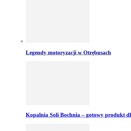
Legendy motoryzacji w Otrębusach
Kopalnia Soli Bochnia – gotowy produkt dl