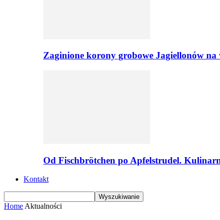
Zaginione korony grobowe Jagiellonów na 
Od Fischbrötchen po Apfelstrudel. Kulinar
Kontakt
Home
Aktualności