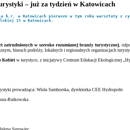
rystyki – już za tydzień w Katowicach
ia b.r. w Katowicach pierwsze w tym roku warsztaty z cy
lskiej 15 w Katowicach.
et zatrudnionych w szeroko rozumianej branży turystycznej
, odp
ycznym, biurach podróży, lokalnych i regionalnych organizacjach turyst
u Kobiet
w turystyce, z inicjatywy Centrum Edukacji Ekologicznej „Hy
urystyki prowadząca: Wiola Samborska, dyrektorka CEE Hydropolis
mura-Rutkowska
dalena Surowiec