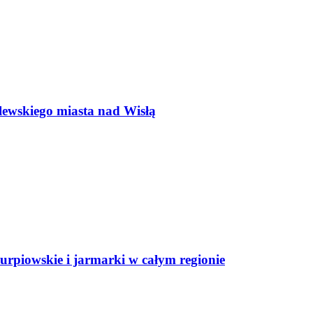
lewskiego miasta nad Wisłą
rpiowskie i jarmarki w całym regionie