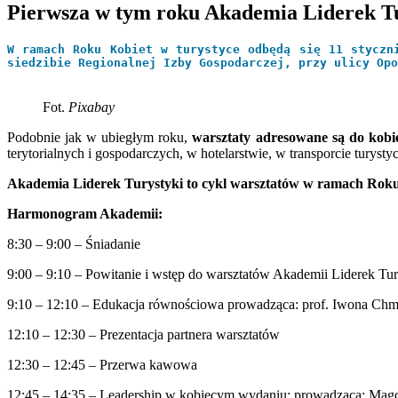
Pierwsza w tym roku Akademia Liderek Tu
W ramach Roku Kobiet w turystyce odbędą się 11 styczn
siedzibie Regionalnej Izby Gospodarczej, przy ulicy Opo
Fot.
Pixabay
Podobnie jak w ubiegłym roku,
warsztaty adresowane są do kobi
terytorialnych i gospodarczych, w hotelarstwie, w transporcie turyst
Akademia Liderek Turystyki to cykl warsztatów w ramach Rok
Harmonogram Akademii:
8:30 – 9:00 – Śniadanie
9:00 – 9:10 – Powitanie i wstęp do warsztatów Akademii Liderek T
9:10 – 12:10 – Edukacja równościowa prowadząca: prof. Iwona Ch
12:10 – 12:30 – Prezentacja partnera warsztatów
12:30 – 12:45 – Przerwa kawowa
12:45 – 14:35 – Leadership w kobiecym wydaniu; prowadząca: Mag