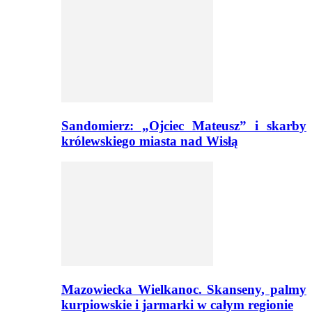
Sandomierz: „Ojciec Mateusz” i skarby
królewskiego miasta nad Wisłą
Mazowiecka Wielkanoc. Skanseny, palmy
kurpiowskie i jarmarki w całym regionie