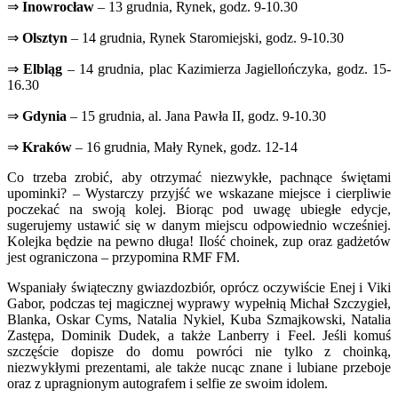
⇒
Inowrocław
– 13 grudnia, Rynek, godz. 9-10.30
⇒
Olsztyn
– 14 grudnia, Rynek Staromiejski, godz. 9-10.30
⇒
Elbląg
– 14 grudnia, plac Kazimierza Jagiellończyka, godz. 15-
16.30
⇒
Gdynia
– 15 grudnia, al. Jana Pawła II, godz. 9-10.30
⇒
Kraków
– 16 grudnia, Mały Rynek, godz. 12-14
Co trzeba zrobić, aby otrzymać niezwykłe, pachnące świętami
upominki? – Wystarczy przyjść we wskazane miejsce i cierpliwie
poczekać na swoją kolej. Biorąc pod uwagę ubiegłe edycje,
sugerujemy ustawić się w danym miejscu odpowiednio wcześniej.
Kolejka będzie na pewno długa! Ilość choinek, zup oraz gadżetów
jest ograniczona – przypomina RMF FM.
Wspaniały świąteczny gwiazdozbiór, oprócz oczywiście Enej i Viki
Gabor, podczas tej magicznej wyprawy wypełnią Michał Szczygieł,
Blanka, Oskar Cyms, Natalia Nykiel, Kuba Szmajkowski, Natalia
Zastępa, Dominik Dudek, a także Lanberry i Feel. Jeśli komuś
szczęście dopisze do domu powróci nie tylko z choinką,
niezwykłymi prezentami, ale także nucąc znane i lubiane przeboje
oraz z upragnionym autografem i selfie ze swoim idolem.