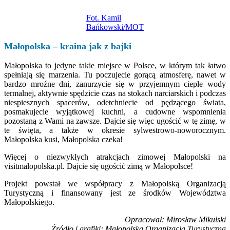
Fot. Kamil
Bańkowski/MOT
Małopolska – kraina jak z bajki
Małopolska to jedyne takie miejsce w Polsce, w którym tak łatwo
spełniają się marzenia. Tu poczujecie gorącą atmosferę, nawet w
bardzo mroźne dni, zanurzycie się w przyjemnym cieple wody
termalnej, aktywnie spędzicie czas na stokach narciarskich i podczas
niespiesznych spacerów, odetchniecie od pędzącego świata,
posmakujecie wyjątkowej kuchni, a cudowne wspomnienia
pozostaną z Wami na zawsze. Dajcie się więc ugościć w tę zimę, w
te święta, a także w okresie sylwestrowo-noworocznym.
Małopolska kusi, Małopolska czeka!
Więcej o niezwykłych atrakcjach zimowej Małopolski na
visitmalopolska.pl. Dajcie się ugościć zimą w Małopolsce!
Projekt powstał we współpracy z Małopolską Organizacją
Turystyczną i finansowany jest ze środków Województwa
Małopolskiego.
Opracował: Mirosław Mikulski
Źródło i grafiki: Małopolska Organizacja Turystyczna