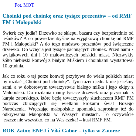
Fot. MOT
Choinki pod choinkę oraz tysiące prezentów – od RMF
FM i Małopolski
Świerk czy jodła? Drzewko ze sklepu, bazaru czy bezpośrednio od
leśników? A co powiedzielibyście na wyjątkową choinkę od RMF
FM i Małopolski? A do tego mnóstwo prezentów pod świąteczne
drzewko! Do wzięcia jest tysiące pachnących choinek. Przed nami 7
wyjątkowych dni i 10 malowniczych polskich miast. Niezwykły
żółto-niebieski konwój z białym Miśkiem i choinkami wystartował
10 grudnia.
Jak co roku o tej porze konwój przybywa do wielu polskich miast
by rozdać „Choinki pod choinkę”. Tym razem jednak nie jesteśmy
sami, a w doborowym towarzystwie białego miśka i jego ekipy z
Małopolski. Do rozdania mamy tysiące drzewek oraz przysmaki z
karpia zatorskiego, które będą towarzyszyły słuchaczom RMF FM
podczas zbliżających się wielkimi krokami świąt Bożego
Narodzenia. Wręczając małopolskie upominki, zaprosimy też do
odkrywania Małopolski w Waszych miastach. To oczywiście
jeszcze nie wszystko, co na Was czeka! – kusi RMF FM.
ROK Zator, ENEJ i Viki Gabor – tylko w Zatorze