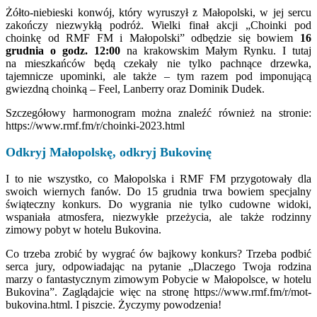
Żółto-niebieski konwój, który wyruszył z Małopolski, w jej sercu
zakończy niezwykłą podróż. Wielki finał akcji „Choinki pod
choinkę od RMF FM i Małopolski” odbędzie się bowiem
16
grudnia o godz. 12:00
na krakowskim Małym Rynku. I tutaj
na mieszkańców będą czekały nie tylko pachnące drzewka,
tajemnicze upominki, ale także – tym razem pod imponującą
gwiezdną choinką – Feel, Lanberry oraz Dominik Dudek.
Szczegółowy harmonogram można znaleźć również na stronie:
https://www.rmf.fm/r/choinki-2023.html
Odkryj Małopolskę, odkryj Bukovinę
I to nie wszystko, co Małopolska i RMF FM przygotowały dla
swoich wiernych fanów. Do 15 grudnia trwa bowiem specjalny
świąteczny konkurs. Do wygrania nie tylko cudowne widoki,
wspaniała atmosfera, niezwykłe przeżycia, ale także rodzinny
zimowy pobyt w hotelu Bukovina.
Co trzeba zrobić by wygrać ów bajkowy konkurs? Trzeba podbić
serca jury, odpowiadając na pytanie „Dlaczego Twoja rodzina
marzy o fantastycznym zimowym Pobycie w Małopolsce, w hotelu
Bukovina”. Zaglądajcie więc na stronę https://www.rmf.fm/r/mot-
bukovina.html. I piszcie. Życzymy powodzenia!