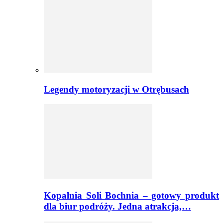
Legendy motoryzacji w Otrębusach
Kopalnia Soli Bochnia – gotowy produkt
dla biur podróży. Jedna atrakcja,…