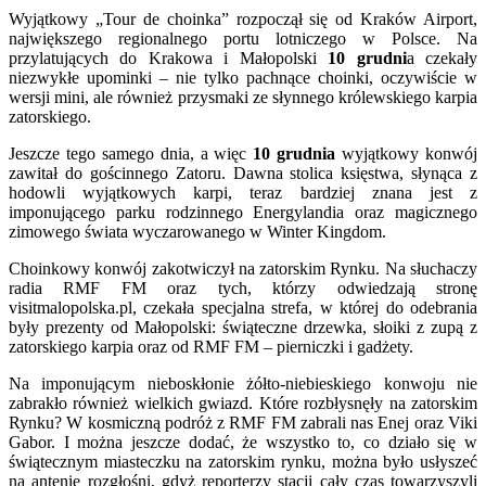
Wyjątkowy „Tour de choinka” rozpoczął się od Kraków Airport,
największego regionalnego portu lotniczego w Polsce. Na
przylatujących do Krakowa i Małopolski
10 grudni
a czekały
niezwykłe upominki – nie tylko pachnące choinki, oczywiście w
wersji mini, ale również przysmaki ze słynnego królewskiego karpia
zatorskiego.
Jeszcze tego samego dnia, a więc
10 grudnia
wyjątkowy konwój
zawitał do gościnnego Zatoru. Dawna stolica księstwa, słynąca z
hodowli wyjątkowych karpi, teraz bardziej znana jest z
imponującego parku rodzinnego Energylandia oraz magicznego
zimowego świata wyczarowanego w Winter Kingdom.
Choinkowy konwój zakotwiczył na zatorskim Rynku. Na słuchaczy
radia RMF FM oraz tych, którzy odwiedzają stronę
visitmalopolska.pl, czekała specjalna strefa, w której do odebrania
były prezenty od Małopolski: świąteczne drzewka, słoiki z zupą z
zatorskiego karpia oraz od RMF FM – pierniczki i gadżety.
Na imponującym nieboskłonie żółto-niebieskiego konwoju nie
zabrakło również wielkich gwiazd. Które rozbłysnęły na zatorskim
Rynku? W kosmiczną podróż z RMF FM zabrali nas Enej oraz Viki
Gabor. I można jeszcze dodać, że wszystko to, co działo się w
świątecznym miasteczku na zatorskim rynku, można było usłyszeć
na antenie rozgłośni, gdyż reporterzy stacji cały czas towarzyszyli