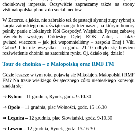
choinkowej imprezie. Oczywiście zapraszamy także na strony
visitmalopolska.pl oraz do social mediów.
W Zatorze, a jakże, nie zabrakło też degustacji słynnej zupy rybnej z
karpia zatorskiego oraz świątecznego kiermaszu, na którym honory
pełniły panie z lokalnych Kół Gospodyń Wiejskich. Pyszną zabawę
uświetniły występy Orkiestry Dętej ROK Zator, a także
gwiazd wieczoru – jak już wspomnieliśmy – zespołu Enej i Viki
Gabor! I to nie wszystko – o godz. 21.10 odbyło się bowiem
rozświetlenie choinki na zatorskim rynku Oj, działo się, działo!
Tour de choinka – z Małopolską oraz RMF FM
Gdzie jeszcze w tym roku pojawią się Mikołaje z Małopolski i RMF
FM? Na trasie wielkiego świątecznego żółto-niebieskiego konwoju
znajdą się:
⇒
Bytom
– 11 grudnia, Rynek, godz. 9-10.30
⇒
Opole
– 11 grudnia, plac Wolności, godz. 15-16.30
⇒
Legnica
– 12 grudnia, plac Słowiański, godz. 9-10.30
⇒
Leszno
– 12 grudnia, Rynek, godz. 15-16.30