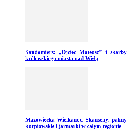
Sandomierz: „Ojciec Mateusz” i skarby
królewskiego miasta nad Wisłą
Mazowiecka Wielkanoc. Skanseny, palmy
kurpiowskie i jarmarki w całym regionie