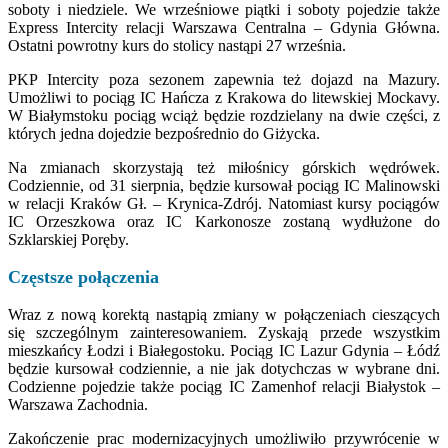
soboty i niedziele. We wrześniowe piątki i soboty pojedzie także
Express Intercity relacji Warszawa Centralna – Gdynia Główna.
Ostatni powrotny kurs do stolicy nastąpi 27 września.
PKP Intercity poza sezonem zapewnia też dojazd na Mazury.
Umożliwi to pociąg IC Hańcza z Krakowa do litewskiej Mockavy.
W Białymstoku pociąg wciąż będzie rozdzielany na dwie części, z
których jedna dojedzie bezpośrednio do Giżycka.
Na zmianach skorzystają też miłośnicy górskich wędrówek.
Codziennie, od 31 sierpnia, będzie kursował pociąg IC Malinowski
w relacji Kraków Gł. – Krynica-Zdrój. Natomiast kursy pociągów
IC Orzeszkowa oraz IC Karkonosze zostaną wydłużone do
Szklarskiej Poręby.
Częstsze połączenia
Wraz z nową korektą nastąpią zmiany w połączeniach cieszących
się szczególnym zainteresowaniem. Zyskają przede wszystkim
mieszkańcy Łodzi i Białegostoku. Pociąg IC Lazur Gdynia – Łódź
będzie kursował codziennie, a nie jak dotychczas w wybrane dni.
Codzienne pojedzie także pociąg IC Zamenhof relacji Białystok –
Warszawa Zachodnia.
Zakończenie prac modernizacyjnych umożliwiło przywrócenie w