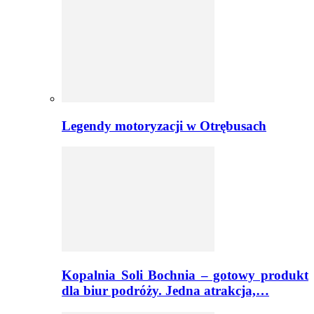
Legendy motoryzacji w Otrębusach
Kopalnia Soli Bochnia – gotowy produkt
dla biur podróży. Jedna atrakcja,…