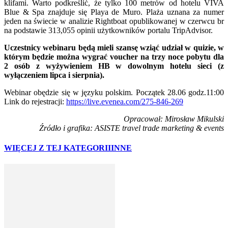
klifami. Warto podkreślić, że tylko 100 metrów od hotelu VIVA
Blue & Spa znajduje się Playa de Muro. Plaża uznana za numer
jeden na świecie w analizie Rightboat opublikowanej w czerwcu br
na podstawie 313,055 opinii użytkowników portalu TripAdvisor.
Uczestnicy webinaru będą mieli szansę wziąć udział w quizie, w
którym będzie można wygrać voucher na trzy noce pobytu dla
2 osób z wyżywieniem HB w dowolnym hotelu sieci (z
wyłączeniem lipca i sierpnia).
Webinar obędzie się w języku polskim. Początek 28.06 godz.11:00
Link do rejestracji:
https://live.evenea.com/275-846-269
Opracował: Mirosław Mikulski
Źródło i grafika: ASISTE travel trade marketing & events
WIĘCEJ Z TEJ KATEGORII
INNE