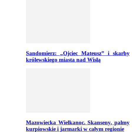
Sandomierz: „Ojciec Mateusz” i skarby
królewskiego miasta nad Wisłą
Mazowiecka Wielkanoc. Skanseny, palmy
kurpiowskie i jarmarki w całym regionie