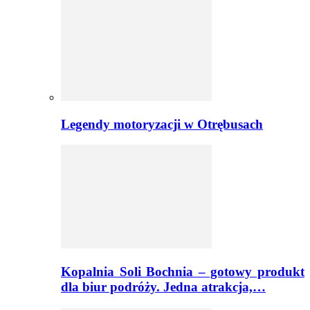
Legendy motoryzacji w Otrębusach
Kopalnia Soli Bochnia – gotowy produkt
dla biur podróży. Jedna atrakcja,…