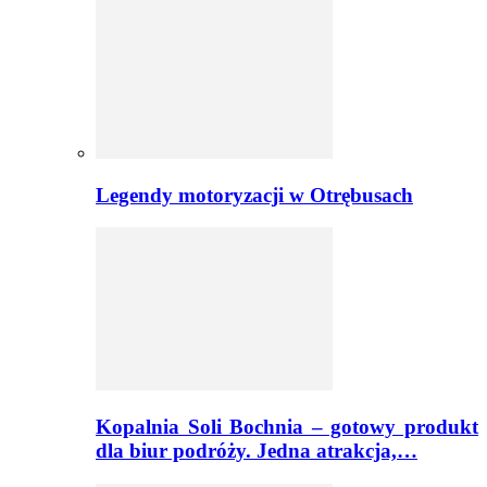
Legendy motoryzacji w Otrębusach
Kopalnia Soli Bochnia – gotowy produkt
dla biur podróży. Jedna atrakcja,…