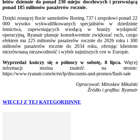
lotów dziennie do ponad 230 miejsc docelowych i przewożącą
ponad 185 milionów pasażerów rocznie.
Dzięki rosnącej flocie samolotów Boeing 737 i zespołowi ponad 22
000 wysoko wykwalifikowanych specjalistów w dziedzinie
lotnictwa, zapewniających wiodącą w branży wydajność
operacyjną, Ryanair planuje konsekwentnie zwiększać ruch, czego
efektem ma 225 milionów pasażerów rocznie do 2026 roku i 300
milionów pasażerów rocznie do 2034 roku, oferując klientom
niezrównaną niezawodność i wybór najniższych cen w Europie.
Wyprzedaż kończy się o północy w sobotę, 8 lipca.
Więcej
informacji można znaleźć na stronie:
https://www.ryanair.com/ie/en/lp/discounts-and-promos/flash-sale
Opracował: Mirosław Mikulski
Źródło i grafika: Ryanair
WIĘCEJ Z TEJ KATEGORII
INNE