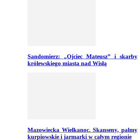
Sandomierz: „Ojciec Mateusz” i skarby
królewskiego miasta nad Wisłą
Mazowiecka Wielkanoc. Skanseny, palmy
kurpiowskie i jarmarki w całym regionie