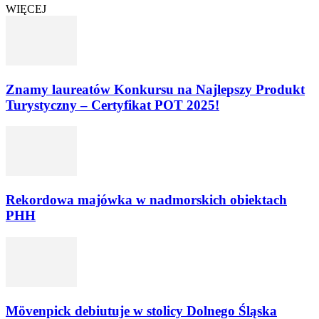
WIĘCEJ
Znamy laureatów Konkursu na Najlepszy Produkt
Turystyczny – Certyfikat POT 2025!
Rekordowa majówka w nadmorskich obiektach
PHH
Mövenpick debiutuje w stolicy Dolnego Śląska