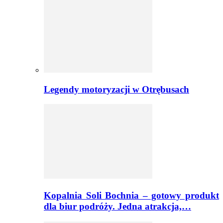
Legendy motoryzacji w Otrębusach
Kopalnia Soli Bochnia – gotowy produkt
dla biur podróży. Jedna atrakcja,…