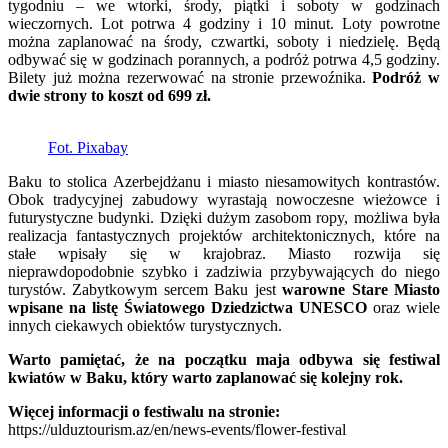
tygodniu – we wtorki, środy, piątki i soboty w godzinach
wieczornych. Lot potrwa 4 godziny i 10 minut. Loty powrotne
można zaplanować na środy, czwartki, soboty i niedzielę. Będą
odbywać się w godzinach porannych, a podróż potrwa 4,5 godziny.
Bilety już można rezerwować na stronie przewoźnika.
Podróż w
dwie strony to koszt od 699 zł.
Fot. Pixabay
Baku to stolica Azerbejdżanu i miasto niesamowitych kontrastów.
Obok tradycyjnej zabudowy wyrastają nowoczesne wieżowce i
futurystyczne budynki. Dzięki dużym zasobom ropy, możliwa była
realizacja fantastycznych projektów architektonicznych, które na
stałe wpisały się w krajobraz. Miasto rozwija się
nieprawdopodobnie szybko i zadziwia przybywających do niego
turystów. Zabytkowym sercem Baku jest
warowne Stare Miasto
wpisane na listę Światowego Dziedzictwa UNESCO
oraz wiele
innych ciekawych obiektów turystycznych.
Warto pamiętać, że na początku maja odbywa się festiwal
kwiatów w Baku, który warto zaplanować się kolejny rok.
Więcej informacji o festiwalu na stronie:
https://ulduztourism.az/en/news-events/flower-festival