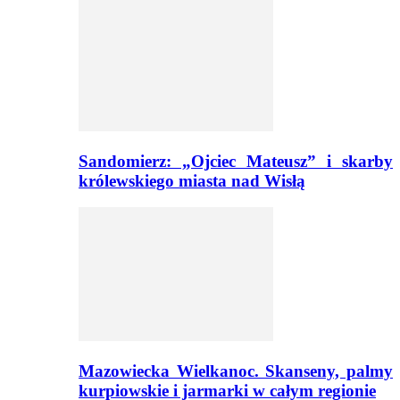
Sandomierz: „Ojciec Mateusz” i skarby
królewskiego miasta nad Wisłą
Mazowiecka Wielkanoc. Skanseny, palmy
kurpiowskie i jarmarki w całym regionie