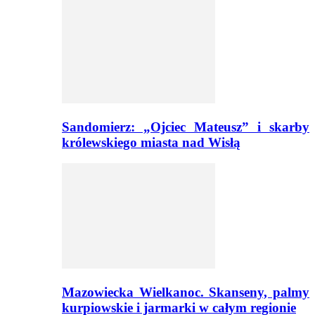
Sandomierz: „Ojciec Mateusz” i skarby
królewskiego miasta nad Wisłą
Mazowiecka Wielkanoc. Skanseny, palmy
kurpiowskie i jarmarki w całym regionie