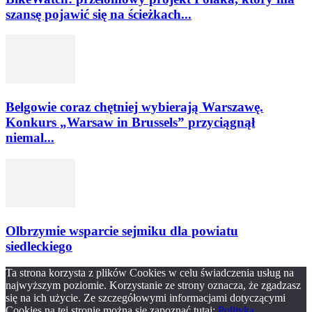
szansę pojawić się na ścieżkach...
Belgowie coraz chętniej wybierają Warszawę.
Konkurs „Warsaw in Brussels” przyciągnął
niemal...
Olbrzymie wsparcie sejmiku dla powiatu
siedleckiego
Ta strona korzysta z plików Cookies w celu świadczenia usług na
najwyższym poziomie. Korzystanie ze strony oznacza, że zgadzasz
się na ich użycie. Ze szczegółowymi informacjami dotyczącymi
Cookies na tej stronie można się zapoznać tutaj:
Polityka