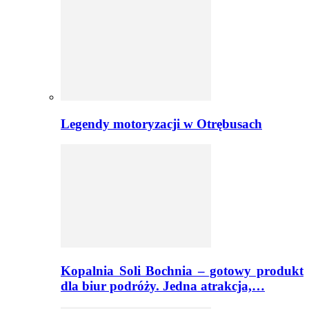
Legendy motoryzacji w Otrębusach
Kopalnia Soli Bochnia – gotowy produkt
dla biur podróży. Jedna atrakcja,…