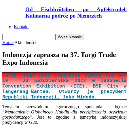
Od Fischbrötchen po Apfelstrudel.
Kulinarna podróż po Niemczech
Kontakt
Home
Aktualności
Indonezja zaprasza na 37. Targi Trade
Expo Indonesia
Targi
Trade Expo Indonesia
odbędą się one
19 - 23 października 2022 w Indonesia
Convention Exhibition (ICE), BSD City w
Tangerang-Banten. O
tworzy je prezydent
Republiki Indonezji, Joko Widodo.
Tematem przewodnim tegorocznego spotkania będzie
“
Wzmocnienie Globalnego Handlu dla przyśpieszenia ożywienia
gospodarczego
“. Jest to zgodne z tematyką indonezyjskiej
prezydencji w G20.