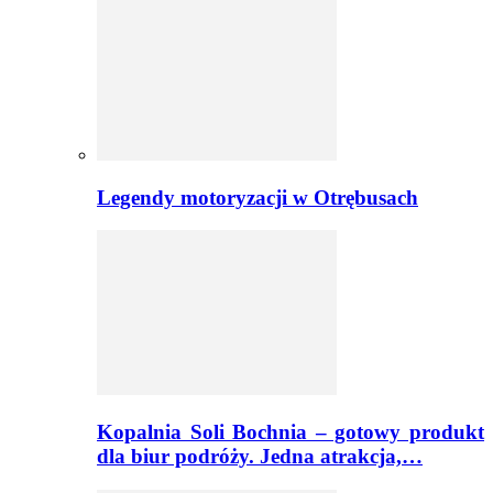
Legendy motoryzacji w Otrębusach
Kopalnia Soli Bochnia – gotowy produkt
dla biur podróży. Jedna atrakcja,…