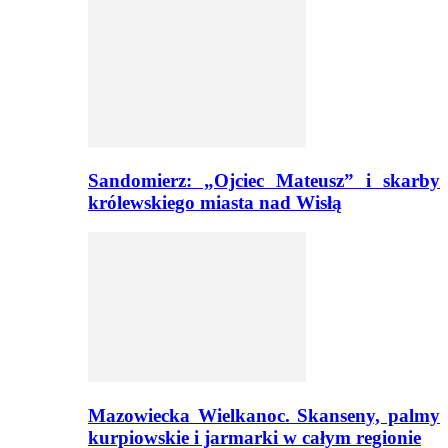
Sandomierz: „Ojciec Mateusz” i skarby
królewskiego miasta nad Wisłą
Mazowiecka Wielkanoc. Skanseny, palmy
kurpiowskie i jarmarki w całym regionie