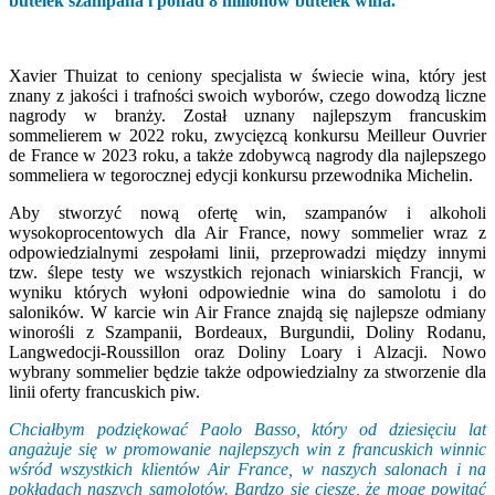
butelek szampana i ponad 8 milionów butelek wina.
Xavier Thuizat to ceniony specjalista w świecie wina, który jest
znany z jakości i trafności swoich wyborów, czego dowodzą liczne
nagrody w branży. Został uznany najlepszym francuskim
sommelierem w 2022 roku, zwycięzcą konkursu Meilleur Ouvrier
de France w 2023 roku, a także zdobywcą nagrody dla najlepszego
sommeliera w tegorocznej edycji konkursu przewodnika Michelin.
Aby stworzyć nową ofertę win, szampanów i alkoholi
wysokoprocentowych dla Air France, nowy sommelier wraz z
odpowiedzialnymi zespołami linii, przeprowadzi między innymi
tzw. ślepe testy we wszystkich rejonach winiarskich Francji, w
wyniku których wyłoni odpowiednie wina do samolotu i do
saloników. W karcie win Air France znajdą się najlepsze odmiany
winorośli z Szampanii, Bordeaux, Burgundii, Doliny Rodanu,
Langwedocji-Roussillon oraz Doliny Loary i Alzacji. Nowo
wybrany sommelier będzie także odpowiedzialny za stworzenie dla
linii oferty francuskich piw.
Chciałbym podziękować Paolo Basso, który od dziesięciu lat
angażuje się w promowanie najlepszych win z francuskich winnic
wśród wszystkich klientów Air France, w naszych salonach i na
pokładach naszych samolotów. Bardzo się cieszę, że mogę powitać