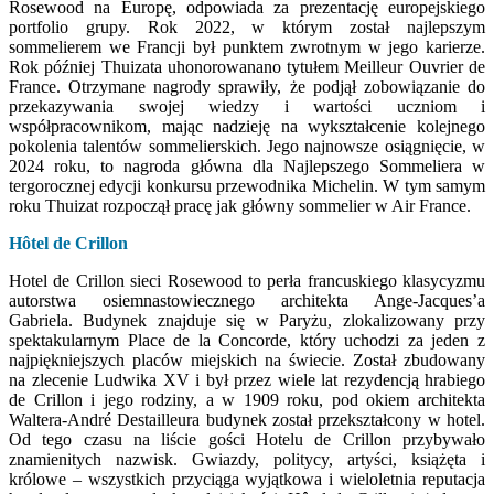
Rosewood na Europę, odpowiada za prezentację europejskiego
portfolio grupy. Rok 2022, w którym został najlepszym
sommelierem we Francji był punktem zwrotnym w jego karierze.
Rok później Thuizata uhonorowanano tytułem Meilleur Ouvrier de
France. Otrzymane nagrody sprawiły, że podjął zobowiązanie do
przekazywania swojej wiedzy i wartości uczniom i
współpracownikom, mając nadzieję na wykształcenie kolejnego
pokolenia talentów sommelierskich. Jego najnowsze osiągnięcie, w
2024 roku, to nagroda główna dla Najlepszego Sommeliera w
tergorocznej edycji konkursu przewodnika Michelin. W tym samym
roku Thuizat rozpoczął pracę jak główny sommelier w Air France.
Hôtel de Crillon
Hotel de Crillon sieci Rosewood to perła francuskiego klasycyzmu
autorstwa osiemnastowiecznego architekta Ange-Jacques’a
Gabriela. Budynek znajduje się w Paryżu, zlokalizowany przy
spektakularnym Place de la Concorde, który uchodzi za jeden z
najpiękniejszych placów miejskich na świecie. Został zbudowany
na zlecenie Ludwika XV i był przez wiele lat rezydencją hrabiego
de Crillon i jego rodziny, a w 1909 roku, pod okiem architekta
Waltera-André Destailleura budynek został przekształcony w hotel.
Od tego czasu na liście gości Hotelu de Crillon przybywało
znamienitych nazwisk. Gwiazdy, politycy, artyści, książęta i
królowe – wszystkich przyciąga wyjątkowa i wieloletnia reputacja