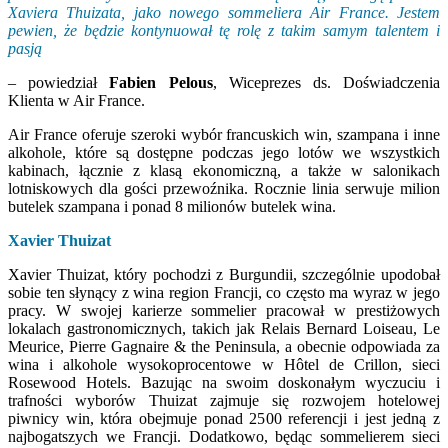
Xaviera Thuizata, jako nowego sommeliera Air France. Jestem
pewien, że będzie kontynuował tę rolę z takim samym talentem i
pasją
– powiedział
Fabien Pelous
, Wiceprezes ds. Doświadczenia
Klienta w Air France.
Air France oferuje szeroki wybór francuskich win, szampana i inne
alkohole, które są dostępne podczas jego lotów we wszystkich
kabinach, łącznie z klasą ekonomiczną, a także w salonikach
lotniskowych dla gości przewoźnika. Rocznie linia serwuje milion
butelek szampana i ponad 8 milionów butelek wina.
Xavier Thuizat
Xavier Thuizat, który pochodzi z Burgundii, szczególnie upodobał
sobie ten słynący z wina region Francji, co często ma wyraz w jego
pracy. W swojej karierze sommelier pracował w prestiżowych
lokalach gastronomicznych, takich jak Relais Bernard Loiseau, Le
Meurice, Pierre Gagnaire & the Peninsula, a obecnie odpowiada za
wina i alkohole wysokoprocentowe w Hôtel de Crillon, sieci
Rosewood Hotels. Bazując na swoim doskonałym wyczuciu i
trafności wyborów Thuizat zajmuje się rozwojem hotelowej
piwnicy win, która obejmuje ponad 2500 referencji i jest jedną z
najbogatszych we Francji. Dodatkowo, będąc sommelierem sieci