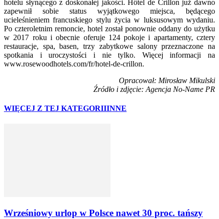
hotelu słynącego z doskonałej jakości. Hôtel de Crillon już dawno
zapewnił sobie status wyjątkowego miejsca, będącego
ucieleśnieniem francuskiego stylu życia w luksusowym wydaniu.
Po czteroletnim remoncie, hotel został ponownie oddany do użytku
w 2017 roku i obecnie oferuje 124 pokoje i apartamenty, cztery
restauracje, spa, basen, trzy zabytkowe salony przeznaczone na
spotkania i uroczystości i nie tylko. Więcej informacji na
www.rosewoodhotels.com/fr/hotel-de-crillon.
Opracował: Mirosław Mikulski
Źródło i zdjęcie: Agencja No-Name PR
WIĘCEJ Z TEJ KATEGORII
INNE
Wrześniowy urlop w Polsce nawet 30 proc. tańszy