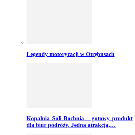
Legendy motoryzacji w Otrębusach
Kopalnia Soli Bochnia – gotowy produkt
dla biur podróży. Jedna atrakcja,…