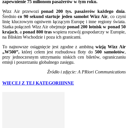
zapewnienie 75 milionom pasażerów w tym roku.
Wizz Air przewozi
ponad 200 tys. pasażerów każdego dnia
.
Średnio
co 90 sekund startuje jeden samolot Wizz Air
, co czyni
linię kluczowym ogniwem łączącym Europę i inne regiony świata.
Siatka połączeń Wizz Air obejmuje
ponad 200 lotnisk w ponad 50
krajach
, a
ponad 800 tras
wspiera rozwój gospodarczy w Europie,
na Bliskim Wschodzie i poza ich granicami.
To najnowsze osiągnięcie jest zgodne z ambitną
wizją Wizz Air
„W500”,
której celem jest rozbudowa floty do
500 samolotów
,
przy jednoczesnym utrzymaniu niskich cen biletów, ograniczaniu
emisji i poszerzaniu globalnego zasięgu.
Źródło i zdjęcie: A PRiori Communications
WIĘCEJ Z TEJ KATEGORII
INNE