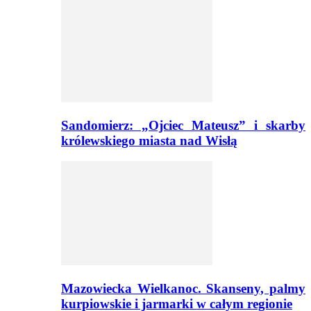
Sandomierz: „Ojciec Mateusz” i skarby
królewskiego miasta nad Wisłą
Mazowiecka Wielkanoc. Skanseny, palmy
kurpiowskie i jarmarki w całym regionie