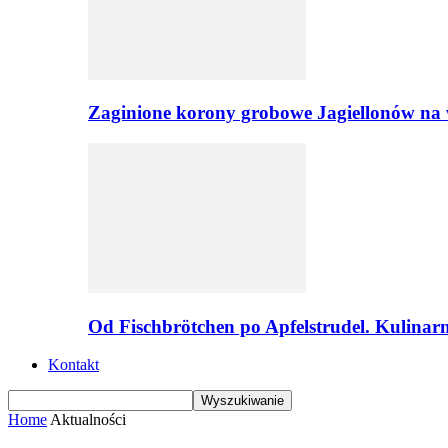
Zaginione korony grobowe Jagiellonów na 
Od Fischbrötchen po Apfelstrudel. Kulinar
Kontakt
Home
Aktualności