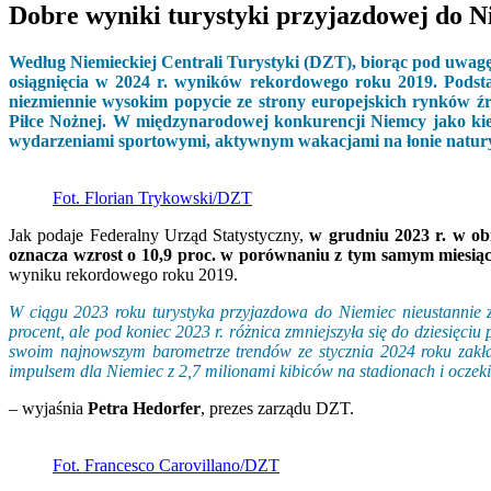
Dobre wyniki turystyki przyjazdowej do N
Według Niemieckiej Centrali Turystyki (DZT), biorąc pod uwag
osiągnięcia w 2024 r. wyników rekordowego roku 2019. Podsta
niezmiennie wysokim popycie ze strony europejskich rynków 
Piłce Nożnej. W międzynarodowej konkurencji Niemcy jako kie
wydarzeniami sportowymi, aktywnym wakacjami na łonie natury
Fot. Florian Trykowski/DZT
Jak podaje Federalny Urząd Statystyczny,
w grudniu 2023 r. w ob
oznacza wzrost o 10,9 proc. w porównaniu z tym samym miesią
wyniku rekordowego roku 2019.
W ciągu 2023 roku turystyka przyjazdowa do Niemiec nieustannie 
procent, ale pod koniec 2023 r. różnica zmniejszyła się do dziesięc
swoim najnowszym barometrze trendów ze stycznia 2024 roku zakład
impulsem dla Niemiec z 2,7 milionami kibiców na stadionach i oczeki
– wyjaśnia
Petra Hedorfer
, prezes zarządu DZT.
Fot. Francesco Carovillano/DZT