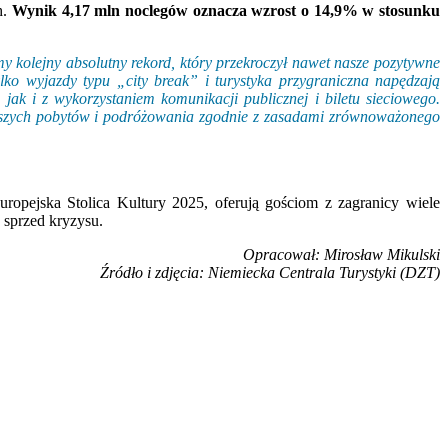
h.
Wynik 4,17 mln noclegów oznacza wzrost o 14,9% w stosunku
y kolejny absolutny rekord, który przekroczył nawet nasze pozytywne
ko wyjazdy typu „city break” i turystyka przygraniczna napędzają
k i z wykorzystaniem komunikacji publicznej i biletu sieciowego.
łuższych pobytów i podróżowania zgodnie z zasadami zrównoważonego
ropejska Stolica Kultury 2025, oferują gościom z zagranicy wiele
sprzed kryzysu.
Opracował: Mirosław Mikulski
Źródło i zdjęcia: Niemiecka Centrala Turystyki (DZT)