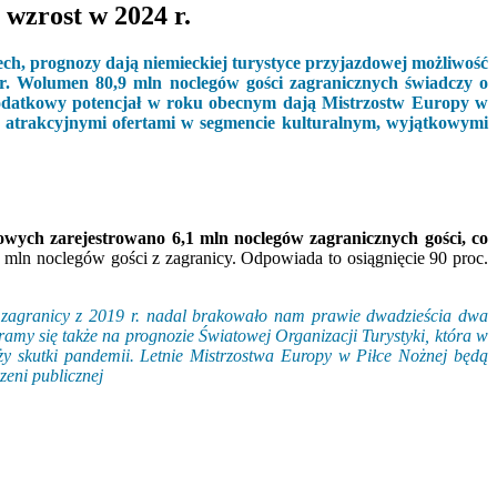
wzrost w 2024 r.
h, prognozy dają niemieckiej turystyce przyjazdowej możliwość
 r. Wolumen 80,9 mln noclegów gości zagranicznych świadczy o
dodatkowy potencjał w roku obecnym dają Mistrzostw Europy w
i atrakcyjnymi ofertami w segmencie kulturalnym, wyjątkowymi
owych zarejestrowano 6,1 mln noclegów zagranicznych gości, co
mln noclegów gości z zagranicy. Odpowiada to osiągnięcie 90 proc.
z zagranicy z 2019 r. nadal brakowało nam prawie dwadzieścia dwa
ramy się także na prognozie Światowej Organizacji Turystyki, która w
ży skutki pandemii. Letnie Mistrzostwa Europy w Piłce Nożnej będą
zeni publicznej