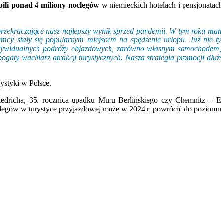
pili ponad 4 miliony noclegów
w niemieckich hotelach i pensjonatac
 przekraczające nasz najlepszy wynik sprzed pandemii. W tym roku mam
y stały się popularnym miejscem na spędzenie urlopu. Już nie tyl
ndywidualnych podróży objazdowych, zarówno własnym samochodem, ja
 bogaty wachlarz atrakcji turystycznych. Nasza strategia promocji d
rystyki w Polsce.
riedricha, 35. rocznica upadku Muru Berlińskiego czy Chemnitz – Eu
gów w turystyce przyjazdowej może w 2024 r. powrócić do poziomu 