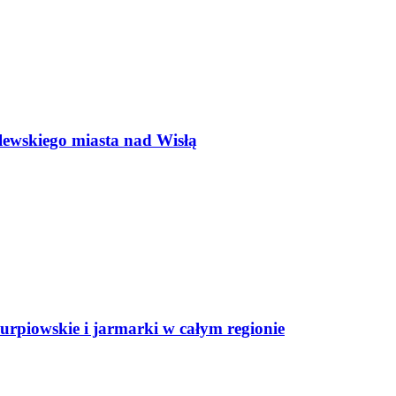
lewskiego miasta nad Wisłą
rpiowskie i jarmarki w całym regionie