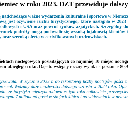
iemiec w roku 2023. DZT przewiduje dalszy 
ę nadchodzące ważne wydarzenia kulturalne i sportowe w Niemczec
wą jest ożywienie ruchu turystycznego, które nastąpiło w 2023
źródłowych i USA oraz powrót rynków azjatyckich. Szczególny 
runek podróży mogą pochwalić się wysoką lojalnością klientów 
 oraz szeroką ofertą w certyfikowanych uzdrowiskach.
iektach noclegowych posiadających co najmniej 10 miejsc nocleg
cem ubiegłego roku.
Daje to wstępny roczny wynik na poziomie 80,9 
zyskiwała. W styczniu 2023 r. do rekordowej liczby noclegów gości 
iu procent. Widzimy duże możliwości dalszego wzrostu w 2024 roku. Opie
a, że ​​turystyka międzynarodowa w tym roku całkowicie przezwycię
wanymi 7 milionami gości w strefach kibica i na widowniach w przestr