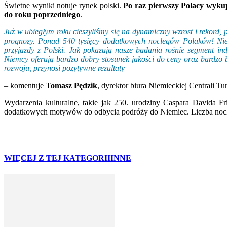
Świetne wyniki notuje rynek polski.
Po raz pierwszy Polacy wyku
do roku poprzedniego
.
Już w ubiegłym roku cieszyliśmy się na dynamiczny wzrost i rekord,
prognozy. Ponad 540 tysięcy dodatkowych noclegów Polaków! Niemc
przyjazdy z Polski. Jak pokazują nasze badania rośnie segment i
Niemcy oferują bardzo dobry stosunek jakości do ceny oraz bardzo
rozwoju, przynosi pozytywne rezultaty
– komentuje
Tomasz Pędzik
, dyrektor biura Niemieckiej Centrali Tu
Wydarzenia kulturalne, takie jak 250. urodziny Caspara Davida F
dodatkowych motywów do odbycia podróży do Niemiec. Liczba nocle
WIĘCEJ Z TEJ KATEGORII
INNE