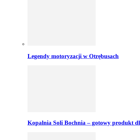
Legendy motoryzacji w Otrębusach
Kopalnia Soli Bochnia – gotowy produkt dl