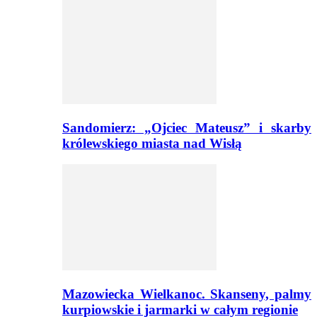
Sandomierz: „Ojciec Mateusz” i skarby
królewskiego miasta nad Wisłą
Mazowiecka Wielkanoc. Skanseny, palmy
kurpiowskie i jarmarki w całym regionie