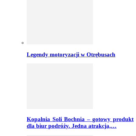
Legendy motoryzacji w Otrębusach
Kopalnia Soli Bochnia – gotowy produkt
dla biur podróży. Jedna atrakcja,…