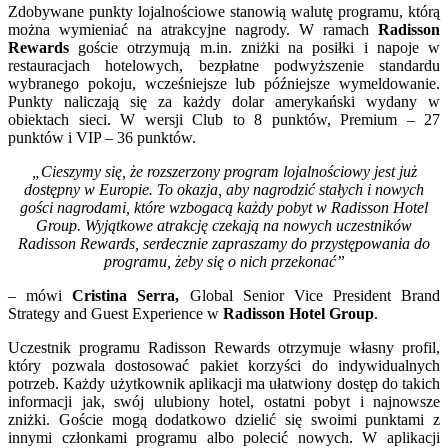
Zdobywane punkty lojalnościowe stanowią walutę programu, którą
można wymieniać na atrakcyjne nagrody. W ramach
Radisson
Rewards
goście otrzymują m.in. zniżki na posiłki i napoje w
restauracjach hotelowych, bezpłatne podwyższenie standardu
wybranego pokoju, wcześniejsze lub późniejsze wymeldowanie.
Punkty naliczają się za każdy dolar amerykański wydany w
obiektach sieci. W wersji Club to 8 punktów, Premium – 27
punktów i VIP – 36 punktów.
„Cieszymy się, że rozszerzony program lojalnościowy jest już
dostępny w Europie. To okazja, aby nagrodzić stałych i nowych
gości nagrodami, które wzbogacą każdy pobyt w Radisson Hotel
Group. Wyjątkowe atrakcję czekają na nowych uczestników
Radisson Rewards, serdecznie zapraszamy do przystępowania do
programu, żeby się o nich przekonać”
–
mówi
Cristina Serra,
Global Senior Vice President Brand
Strategy and Guest Experience w
Radisson Hotel Group
.
Uczestnik programu Radisson Rewards otrzymuje własny profil,
który pozwala dostosować pakiet korzyści do indywidualnych
potrzeb. Każdy użytkownik aplikacji ma ułatwiony dostęp do takich
informacji jak, swój ulubiony hotel, ostatni pobyt i najnowsze
zniżki. Goście mogą dodatkowo dzielić się swoimi punktami z
innymi członkami programu albo polecić nowych. W aplikacji