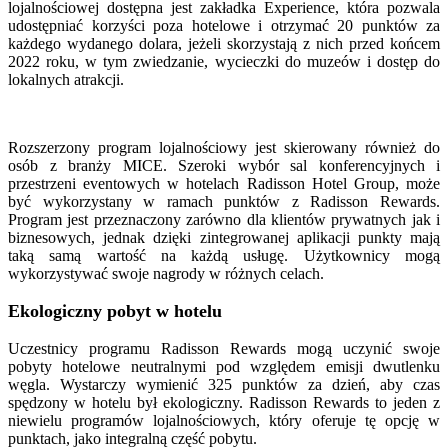
lojalnościowej dostępna jest zakładka Experience, która pozwala
udostępniać korzyści poza hotelowe i otrzymać 20 punktów za
każdego wydanego dolara, jeżeli skorzystają z nich przed końcem
2022 roku, w tym zwiedzanie, wycieczki do muzeów i dostęp do
lokalnych atrakcji.
Rozszerzony program lojalnościowy jest skierowany również do
osób z branży MICE. Szeroki wybór sal konferencyjnych i
przestrzeni eventowych w hotelach Radisson Hotel Group, może
być wykorzystany w ramach punktów z Radisson Rewards.
Program jest przeznaczony zarówno dla klientów prywatnych jak i
biznesowych, jednak dzięki zintegrowanej aplikacji punkty mają
taką samą wartość na każdą usługę. Użytkownicy mogą
wykorzystywać swoje nagrody w różnych celach.
Ekologiczny pobyt w hotelu
Uczestnicy programu Radisson Rewards mogą uczynić swoje
pobyty hotelowe neutralnymi pod względem emisji dwutlenku
węgla. Wystarczy wymienić 325 punktów za dzień, aby czas
spędzony w hotelu był ekologiczny. Radisson Rewards to jeden z
niewielu programów lojalnościowych, który oferuje tę opcję w
punktach, jako integralną część pobytu.