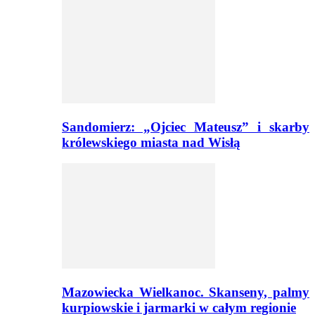
Sandomierz: „Ojciec Mateusz” i skarby
królewskiego miasta nad Wisłą
Mazowiecka Wielkanoc. Skanseny, palmy
kurpiowskie i jarmarki w całym regionie