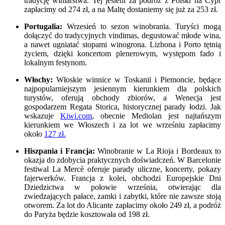
tradycję winiarstwa. Tej jesieni za podróż z Polski na Cypr
zapłacimy od 274 zł, a na Maltę dostaniemy się już za 253 zł.
Portugalia:
Wrzesień to sezon winobrania. Turyści mogą
dołączyć do tradycyjnych vindimas, degustować młode wina,
a nawet ugniatać stopami winogrona. Lizbona i Porto tętnią
życiem, dzięki koncertom plenerowym, występom fado i
lokalnym festynom.
Włochy:
Włoskie winnice w Toskanii i Piemoncie, będące
najpopularniejszym jesiennym kierunkiem dla polskich
turystów, oferują obchody zbiorów, a Wenecja jest
gospodarzem Regata Storica, historycznej parady łodzi. Jak
wskazuje
Kiwi.com
, obecnie Mediolan jest najtańszym
kierunkiem we Włoszech i za lot we wrześniu zapłacimy
około
127 zł.
Hiszpania i Francja:
Winobranie w La Rioja i Bordeaux to
okazja do zdobycia praktycznych doświadczeń. W Barcelonie
festiwal La Mercè oferuje parady uliczne, koncerty, pokazy
fajerwerków. Francja z kolei, obchodzi Europejskie Dni
Dziedzictwa w połowie września, otwierając dla
zwiedzających pałace, zamki i zabytki, które nie zawsze stoją
otworem. Za lot do Alicante zapłacimy około 249 zł, a podróż
do Paryża będzie kosztowała od 198 zł.