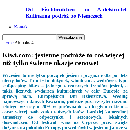
Od Fischbrötchen po Apfelstrudel.
Kulinarna podróż po Niemczech
Kontakt
Home
Aktualności
Kiwi.com: jesienne podróże to coś więcej
niż tylko świetne okazje cenowe!
Wrzesień to nie tylko początek jesieni i przyjazne dla portfela
oferty lotów. To miesiąc dożynek, winobrania, wędrówek typu
leaf-peeping hikes – jednego z czołowych trendów jesieni, a
także licznych wydarzeń kulturalnych w całej Europie, za
sprawą m.in. Europejskich Dni Dziedzictwa. Według
najnowszych danych Kiwi.com, podróże poza szczytem sezonu
letniego wzrosły o 20% w porównaniu z ubiegłym rokiem –
coraz więcej osób szuka tańszych lotów, bardziej kameralnej
atmosfery do odpoczynku i sezonowych, lokalnych
doświadczeń. Od festiwali wina na Cyprze, przez święta
dożynek na południu Europy, po wędrówki w jesiennej aurze w