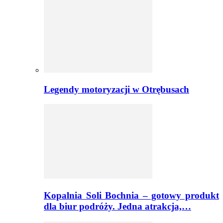
Legendy motoryzacji w Otrębusach
Kopalnia Soli Bochnia – gotowy produkt
dla biur podróży. Jedna atrakcja,…