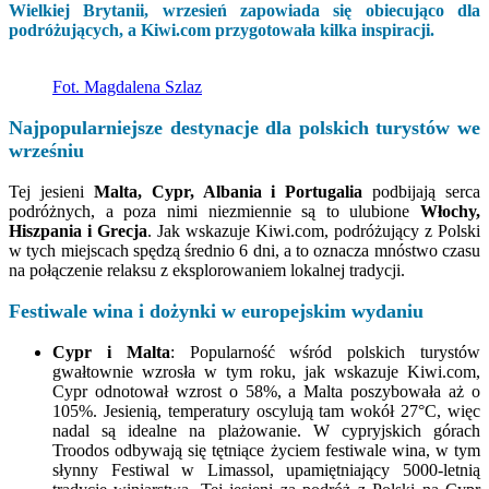
Wielkiej Brytanii, wrzesień zapowiada się obiecująco dla
podróżujących, a Kiwi.com przygotowała kilka inspiracji.
Fot. Magdalena Szlaz
Najpopularniejsze destynacje dla polskich turystów we
wrześniu
Tej jesieni
Malta, Cypr, Albania i Portugalia
podbijają serca
podróżnych, a poza nimi niezmiennie są to ulubione
Włochy,
Hiszpania i Grecja
. Jak wskazuje Kiwi.com, podróżujący z Polski
w tych miejscach spędzą średnio 6 dni, a to oznacza mnóstwo czasu
na połączenie relaksu z eksplorowaniem lokalnej tradycji.
Festiwale wina i dożynki w europejskim wydaniu
Cypr i Malta
: Popularność wśród polskich turystów
gwałtownie wzrosła w tym roku, jak wskazuje Kiwi.com,
Cypr odnotował wzrost o 58%, a Malta poszybowała aż o
105%. Jesienią, temperatury oscylują tam wokół 27°C, więc
nadal są idealne na plażowanie. W cypryjskich górach
Troodos odbywają się tętniące życiem festiwale wina, w tym
słynny Festiwal w Limassol, upamiętniający 5000-letnią