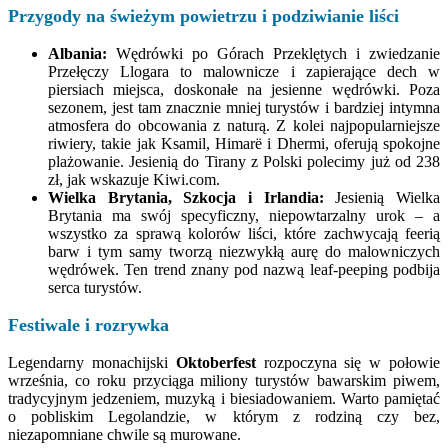
Przygody na świeżym powietrzu i podziwianie liści
Albania:
Wędrówki po Górach Przeklętych i zwiedzanie
Przełęczy Llogara to malownicze i zapierające dech w
piersiach miejsca, doskonałe na jesienne wędrówki. Poza
sezonem, jest tam znacznie mniej turystów i bardziej intymna
atmosfera do obcowania z naturą. Z kolei najpopularniejsze
riwiery, takie jak Ksamil, Himarë i Dhermi, oferują spokojne
plażowanie. Jesienią do Tirany z Polski polecimy już od 238
zł, jak wskazuje Kiwi.com.
Wielka Brytania, Szkocja i Irlandia:
Jesienią Wielka
Brytania ma swój specyficzny, niepowtarzalny urok – a
wszystko za sprawą kolorów liści, które zachwycają feerią
barw i tym samy tworzą niezwykłą aurę do malowniczych
wędrówek. Ten trend znany pod nazwą leaf-peeping podbija
serca turystów.
Festiwale i rozrywka
Legendarny monachijski
Oktoberfest
rozpoczyna się w połowie
września, co roku przyciąga miliony turystów bawarskim piwem,
tradycyjnym jedzeniem, muzyką i biesiadowaniem. Warto pamiętać
o pobliskim Legolandzie, w którym z rodziną czy bez,
niezapomniane chwile są murowane.