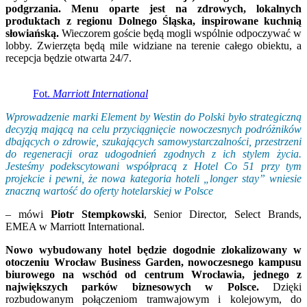
podgrzania. Menu oparte jest na zdrowych, lokalnych
produktach z regionu Dolnego Śląska, inspirowane kuchnią
słowiańską.
Wieczorem goście będą mogli wspólnie odpoczywać w
lobby. Zwierzęta będą mile widziane na terenie całego obiektu, a
recepcja będzie otwarta 24/7.
Fot.
Marriott International
Wprowadzenie marki Element by Westin do Polski było strategiczną
decyzją mającą na celu przyciągnięcie nowoczesnych podróżników
dbających o zdrowie, szukających samowystarczalności, przestrzeni
do regeneracji oraz udogodnień zgodnych z ich stylem życia.
Jesteśmy podekscytowani współpracą z Hotel Co 51 przy tym
projekcie i pewni, że nowa kategoria hoteli „longer stay” wniesie
znaczną wartość do oferty hotelarskiej w Polsce
– mówi
Piotr Stempkowski
, Senior Director, Select Brands,
EMEA w Marriott International.
Nowo wybudowany hotel będzie dogodnie zlokalizowany w
otoczeniu Wrocław Business Garden, nowoczesnego kampusu
biurowego na wschód od centrum Wrocławia, jednego z
największych parków biznesowych w Polsce.
Dzięki
rozbudowanym połączeniom tramwajowym i kolejowym, do