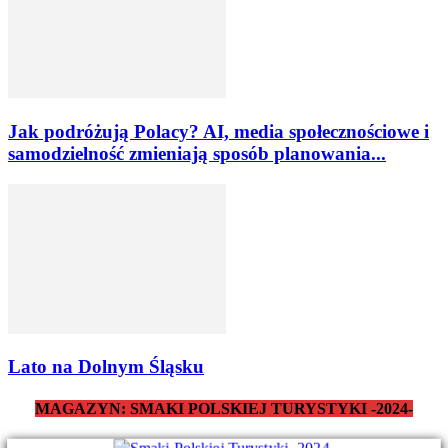
Jak podróżują Polacy? AI, media społecznościowe i
samodzielność zmieniają sposób planowania...
Lato na Dolnym Śląsku
MAGAZYN: SMAKI POLSKIEJ TURYSTYKI -2024-