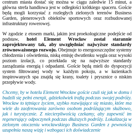
centrum miasta dostać się można w ciągu zaledwie 15 minut, a
główna strefa handlowa jest w odległości krótkiego spaceru. Goście
będą mogli korzystać z rozległych zielonych terenów Business
Garden, plenerowych obiektów sportowych oraz rozbudowanej
infrastruktury rowerowej.
W zgodzie z etosem marki, jakim jest proekologiczne podejście od
podstaw,
hotel Element Wrocław został starannie
zaprojektowany tak, aby uwzględniać najwyższe standardy
zrównoważonego rozwoju.
Obejmuje to energooszczędne systemy
chłodzenia i oświetlenia, niską emisję dwutlenku węgla oraz wysoki
poziom izolacji, co przekłada się na najwyższe standardy
zarządzania energią i odpadami. Goście będą mieli do dyspozycji
system filtrowanej wody w każdym pokoju, a w łazienkach
inspirowanych spa znajdą się krany, toalety i prysznice o niskim
przepływie wody.
Chcemy, by w hotelu Element Wrocław goście czuli się jak w domu i
budzili się pełni energii, gdziekolwiek trafią podczas swojej podróży.
Wrocław to tętniące życiem, szybko rozwijające się miasto, które ma
wiele do zaoferowania zarówno osobom podróżującym służbowo,
jak i turystycznie. Z niecierpliwością czekamy, aby zapewnić im
regenerujący odpoczynek podczas dłuższych podróży. Lokalizacja w
zielonym otoczeniu wrocławskiego Business Garden z pewnością
uzupełnia naszą wizję i wzbogaci ich doświadczenie