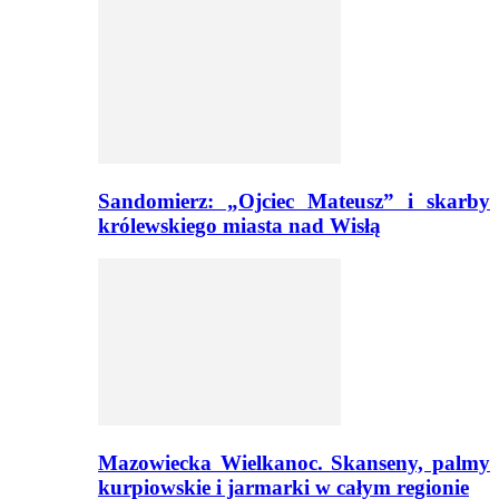
Sandomierz: „Ojciec Mateusz” i skarby
królewskiego miasta nad Wisłą
Mazowiecka Wielkanoc. Skanseny, palmy
kurpiowskie i jarmarki w całym regionie