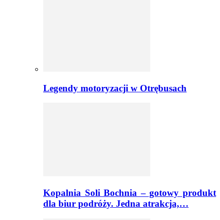
Legendy motoryzacji w Otrębusach
Kopalnia Soli Bochnia – gotowy produkt
dla biur podróży. Jedna atrakcja,…