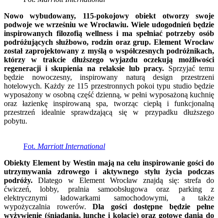
Nowo wybudowany, 115-pokojowy obiekt otworzy swoje
podwoje we wrześniu we Wrocławiu. Wiele udogodnień będzie
inspirowanych filozofią wellness i ma spełniać potrzeby osób
podróżujących służbowo, rodzin oraz grup. Element Wrocław
został zaprojektowany z myślą o współczesnych podróżnikach,
którzy w trakcie dłuższego wyjazdu oczekują możliwości
regeneracji i skupienia na relaksie lub pracy.
Sprzyjać temu
będzie nowoczesny, inspirowany naturą design przestrzeni
hotelowych. Każdy ze 115 przestronnych pokoi typu studio będzie
wyposażony w osobną część dzienną, w pełni wyposażoną kuchnię
oraz łazienkę inspirowaną spa, tworząc ciepłą i funkcjonalną
przestrzeń idealnie sprawdzającą się w przypadku dłuższego
pobytu.
Fot.
Marriott International
Obiekty Element by Westin mają na celu inspirowanie gości do
utrzymywania zdrowego i aktywnego stylu życia podczas
podróży.
Dlatego w Element Wrocław znajdą się: strefa do
ćwiczeń, lobby, pralnia samoobsługowa oraz parking z
elektrycznymi ładowarkami samochodowymi, a także
wypożyczalnia rowerów.
Dla gości dostępne będzie pełne
wyżywienie (śniadania, lunche i kolacje) oraz gotowe dania do