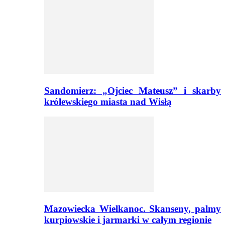
Sandomierz: „Ojciec Mateusz” i skarby
królewskiego miasta nad Wisłą
Mazowiecka Wielkanoc. Skanseny, palmy
kurpiowskie i jarmarki w całym regionie