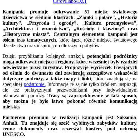
Carovillano/DZT
Kampania promuje odkrywanie 51 miejsc światowego
dziedzictwa w siedmiu klastrach
:
„Zamki i pałace”, „Historia
kultury”, „Przyroda i ogrody”, „Kultura przemysłowa”,
„Architektura i wzornictwo”, „Kościoły i klasztory” oraz
„Historyczne miasta”. Centralnym elementem kampanii jest
osiem tras tematycznych
, które łączą różne miejsca światowego
dziedzictwa oraz inspirują do dłuższych pobytów.
Dzięki przybliżaniu kolejnych atrakcji,
potencjalni podróżnicy
mogą odkrywać miejsca i regiony, które wcześniej były rzadziej
odwiedzane przez turystów. Propozycje wycieczek trwających
od ośmiu do dwunastu dni zawierają szczegółowe wskazówki
dotyczące podróży, a także mapy i linki
, które znajdują się na
specjalnej
podstronie.
Informacje te są nie tylko źródłem inspiracji,
ale też praktycznymi przewodnikami przy indywidualnym
planowaniu podróży.
Trasy są zaprojektowane w taki sposób,
aby można je było łatwo pokonać również komunikacją
miejską.
Partnerem premium w realizacji kampanii jest Saksonia-
Anhalt. Tu znajduje się sześć wybitnych zabytków kultury,
cenne dokumenty oraz rezerwat biosfery pod ochroną
UNESCO.