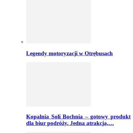
Legendy motoryzacji w Otrębusach
Kopalnia Soli Bochnia – gotowy produkt
dla biur podróży. Jedna atrakcja,…