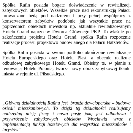
Spółka Rafin posiada bogate doświadczenie w rewitalizacji
zabytkowych obiektów. Wszelkie prace nad rekonstrukcją Pałacu
prowadzane będą pod nadzorem i przy pełnej współpracy z
konserwatorem zabytków podobnie jak wszystkie prace na
poprzednich obiektach inwestora np. aktualnie rewitalizowanym
Hotelu Grand naprzeciw Dworca Głównego PKP. To właśnie po
zakończeniu projektu Hotelu Grand, spółka Rafin rozpocznie
realizacje procesu projektowo budowlanego dla Pałacu Hatzfeldów.
Spółka Rafin posiada w swoim portfolio ukończone rewitalizacje
Hotelu Europejskiego oraz Hotelu Piast, a obecnie realizuje
odbudowę zabytkowego Hotelu Grand. Obiekty te, w planie z
renowacją Hotelu Polonia, tworzą nowy obraz zabytkowej tkanki
miasta w rejonie ul. Piłsudskiego.
„Główną działalnością Rafinu jest branża deweloperska – budowa
osiedli mieszkaniowych. To dzięki tej działalności realizujemy
nadrzędną misję firmy i naszą pasję jaką jest odbudowa i
przywrócenie zabytkowych obiektów Wrocławia wraz z
implementacją funkcji hotelowych dla wszystkich mieszkańców i
turystów
”