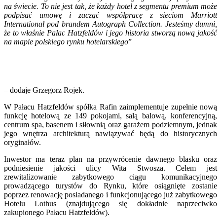
na świecie. To nie jest tak, że każdy hotel z segmentu premium może
podpisać umowę i zacząć współpracę z sieciom Marriott
International pod brandem Autograph Collection. Jesteśmy dumni,
że to właśnie Pałac Hatzfeldów i jego historia stworzą nową jakość
na mapie polskiego rynku hotelarskiego
”
– dodaje Grzegorz Rojek.
W Pałacu Hatzfeldów spółka Rafin zaimplementuje zupełnie nową
funkcję hotelową ze 149 pokojami, salą balową, konferencyjną,
centrum spa, basenem i siłownią oraz garażem podziemnym, jednak
jego wnętrza architekturą nawiązywać będą do historycznych
oryginałów.
Inwestor ma teraz plan na przywrócenie dawnego blasku oraz
podniesienie jakości ulicy Wita Stwosza. Celem jest
zrewitalizowanie zabytkowego ciągu komunikacyjnego
prowadzącego turystów do Rynku, które osiągnięte zostanie
poprzez renowację posiadanego i funkcjonującego już zabytkowego
Hotelu Lothus (znajdującego się dokładnie naprzeciwko
zakupionego Pałacu Hatzfeldów).