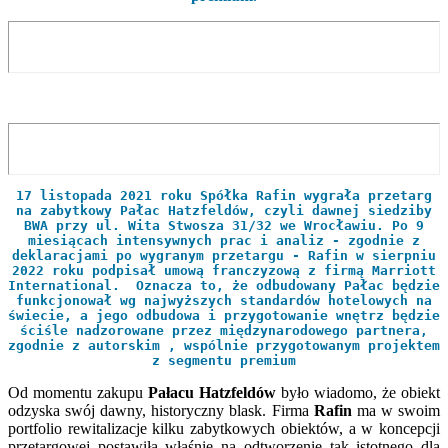
17 listopada 2021 roku Spółka Rafin
wygrała przetarg
na zabytkowy Pałac Hatzfeldów
,
czyli dawnej siedziby
BWA przy ul. Wita Stwosza 31/32 we Wrocławiu. Po 9
miesiącach intensywnych prac i analiz - zgodnie z
deklaracjami po wygranym przetargu - Rafin w sierpniu
2022 roku podpisał umową franczyzową z firmą Marriott
International. Oznacza to, że odbudowany Pałac będzie
funkcjonował wg najwyższych standardów hotelowych na
świecie, a jego odbudowa i przygotowanie wnętrz będzie
ściśle nadzorowane przez międzynarodowego partnera,
zgodnie z autorskim , wspólnie przygotowanym projektem
z segmentu premium
Od momentu zakupu
Pałacu Hatzfeldów
było wiadomo, że obiekt
odzyska swój dawny, historyczny blask. Firma
Rafin
ma w swoim
portfolio rewitalizacje kilku zabytkowych obiektów, a w koncepcji
przetargowej postawiła właśnie na odtworzenie tak istotnego dla