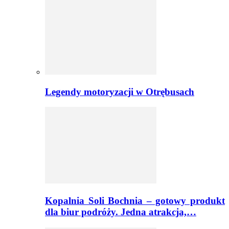
Legendy motoryzacji w Otrębusach
Kopalnia Soli Bochnia – gotowy produkt
dla biur podróży. Jedna atrakcja,…