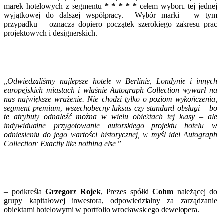
marek hotelowych z segmentu
* * * * *
celem wyboru tej jednej
wyjątkowej do dalszej współpracy. Wybór marki – w tym
przypadku – oznacza dopiero początek szerokiego zakresu prac
projektowych i designerskich.
„
Odwiedzaliśmy najlepsze hotele w Berlinie, Londynie i innych
europejskich miastach i właśnie Autograph Collection wywarł na
nas największe wrażenie. Nie chodzi tylko o poziom wykończenia,
segment premium, wszechobecny luksus czy standard obsługi – bo
te atrybuty odnaleźć można w wielu obiektach tej klasy – ale
indywidualne przygotowanie autorskiego projektu hotelu w
odniesieniu do jego wartości historycznej, w myśl idei
Autograph
Collection: Exactly like nothing else
”
– podkreśla
Grzegorz Rojek
, Prezes spółki
Cohm
należącej do
grupy kapitałowej inwestora, odpowiedzialny za zarządzanie
obiektami hotelowymi w portfolio wrocławskiego dewelopera.