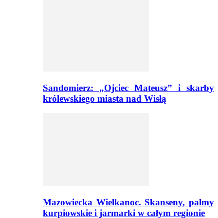
Sandomierz: „Ojciec Mateusz” i skarby
królewskiego miasta nad Wisłą
Mazowiecka Wielkanoc. Skanseny, palmy
kurpiowskie i jarmarki w całym regionie