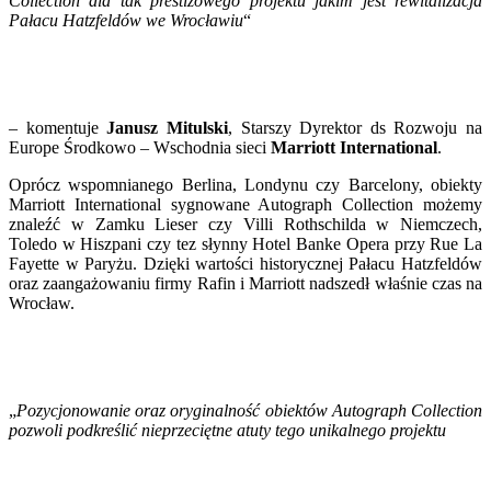
Collection dla tak prestiżowego projektu jakim jest rewitalizacja
Pałacu Hatzfeldów we Wrocławiu
“
–
komentuje
Janusz Mitulski
, Starszy Dyrektor ds Rozwoju na
Europe Środkowo – Wschodnia sieci
Marriott International
.
Oprócz wspomnianego Berlina, Londynu czy Barcelony, obiekty
Marriott International sygnowane Autograph Collection możemy
znaleźć w Zamku Lieser czy Villi Rothschilda w Niemczech,
Toledo w Hiszpani czy tez słynny Hotel Banke Opera przy Rue La
Fayette w Paryżu. Dzięki wartości historycznej Pałacu Hatzfeldów
oraz zaangażowaniu firmy Rafin i Marriott nadszedł właśnie czas na
Wrocław.
„
Pozycjonowanie oraz oryginalność obiektów Autograph Collection
pozwoli podkreślić nieprzeciętne atuty tego unikalnego projektu