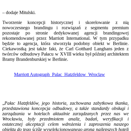
– dodaje Mitulski.
Tworzenie koncepcji historycznej i skorelowanie z nią
nowoczesnego brandingu i rozwiązań z segmentu premium
pozostaje po stronie dedykowanej agencji brandingowej
rekomendowanej przez Marriott International. W tym przypadku
będzie to agencja
,
która stworzyła podobny obiekt w Berlinie.
Ciekawostką jest także fakt, że Carl Gotthard Langhans jeden z
twórców odbudowy Pałacu w XVIII wieku był później architektem
Bramy Brandenburskiej w Berlinie.
Marriott Autograph_Palac_Hatzfeldow_Wroclaw
„
Pałac Hatzfeldów, jego historia, zachowana zabytkowa tkanka,
przedstawiona koncepcja odbudowy, a także standardy obsługi i
zarządzania w hotelach aktualnie zarządzanych przez nas we
Wrocławiu, były przedmiotem analiz, badań, weryfikacji i
ostatecznej akceptacji celem wdrożenia i zaproszenia naszego
obiektu do tego ściśle wyselekcjonowanego grona najlepszych hoteli