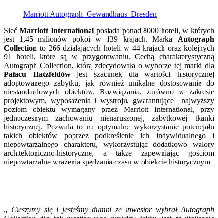
Marriott Autograph_Gewandhaus_Dresden
Sieć
Marriott International
posiada ponad 8000 hoteli, w których
jest 1,45 milionów pokoi w 139 krajach. Marka
Autograph
Collection
to 266 działających hoteli w 44 krajach oraz kolejnych
91 hoteli, które są w przygotowaniu. Cechą charakterystyczną
Autograph Collection, którą zdecydowała o wyborze tej marki dla
Pałacu Hatzfeldów
jest szacunek dla wartości historycznej
adoptowanego zabytku, jak również unikalne dostosowanie do
niestandardowych obiektów. Rozwiązania, zarówno w zakresie
projektowym, wyposażenia i wystroju, gwarantujące najwyższy
poziom obiektu wymagany przez Marriott International, przy
jednoczesnym zachowaniu nienaruszonej, zabytkowej tkanki
historycznej. Pozwala to na optymalne wykorzystanie potencjału
takich obiektów poprzez podkreślenie ich indywidualnego i
niepowtarzalnego charakteru, wykorzystując dodatkowo walory
architektoniczno-historyczne, a także zapewniając gościom
niepowtarzalne wrażenia spędzania czasu w obiekcie historycznym.
„
Cieszymy się i
jesteśmy dumni ze inwestor wybrał Autograph