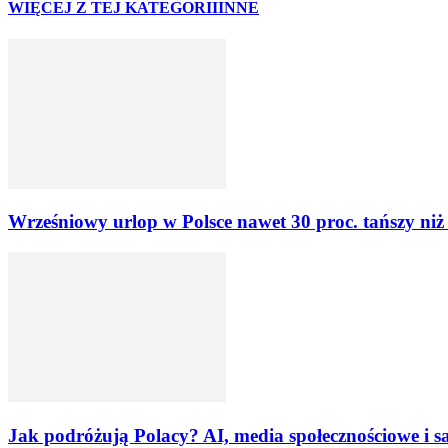
WIĘCEJ Z TEJ KATEGORII
INNE
Wrześniowy urlop w Polsce nawet 30 proc. tańszy ni
Jak podróżują Polacy? AI, media społecznościowe i s