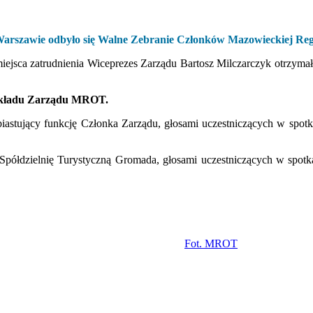
arszawie odbyło się Walne Zebranie Członków Mazowieckiej Regi
miejsca zatrudnienia Wiceprezes Zarządu Bartosz Milczarczyk otrzym
 składu Zarządu MROT.
astujący funkcję Członka Zarządu, głosami uczestniczących w spot
Spółdzielnię Turystyczną Gromada, głosami uczestniczących w spot
Fot. MROT