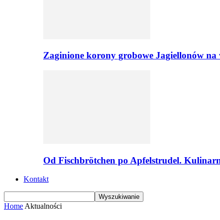
Zaginione korony grobowe Jagiellonów na 
Od Fischbrötchen po Apfelstrudel. Kulinar
Kontakt
Home
Aktualności