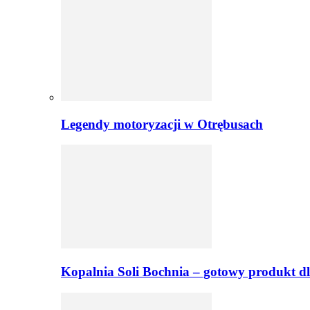
Legendy motoryzacji w Otrębusach
Kopalnia Soli Bochnia – gotowy produkt dl