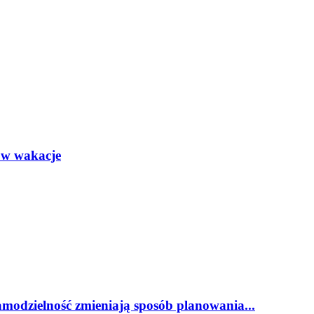
ż w wakacje
amodzielność zmieniają sposób planowania...