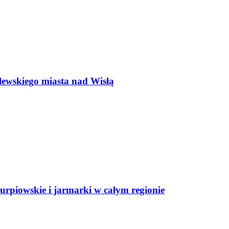
lewskiego miasta nad Wisłą
rpiowskie i jarmarki w całym regionie