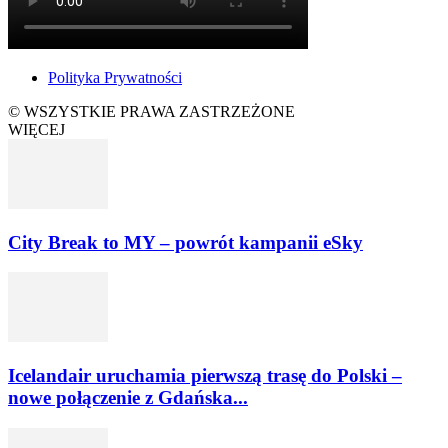
Polityka Prywatności
© WSZYSTKIE PRAWA ZASTRZEŻONE
WIĘCEJ
City Break to MY – powrót kampanii eSky
Icelandair uruchamia pierwszą trasę do Polski –
nowe połączenie z Gdańska...