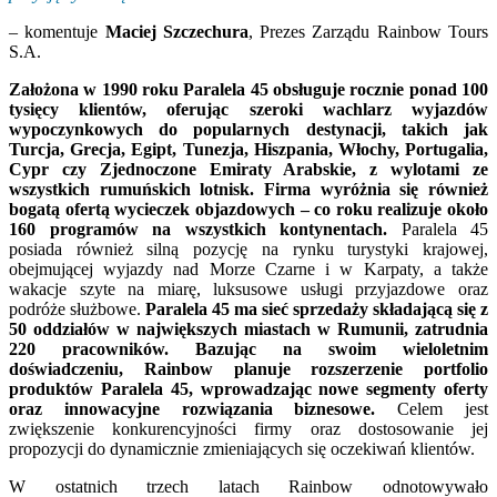
– komentuje
Maciej Szczechura
, Prezes Zarządu Rainbow Tours
S.A.
Założona w 1990 roku Paralela 45 obsługuje rocznie ponad 100
tysięcy klientów, oferując szeroki wachlarz wyjazdów
wypoczynkowych do popularnych destynacji, takich jak
Turcja, Grecja, Egipt, Tunezja, Hiszpania, Włochy, Portugalia,
Cypr czy Zjednoczone Emiraty Arabskie, z wylotami ze
wszystkich rumuńskich lotnisk. Firma wyróżnia się również
bogatą ofertą wycieczek objazdowych – co roku realizuje około
160 programów na wszystkich kontynentach.
Paralela 45
posiada również silną pozycję na rynku turystyki krajowej,
obejmującej wyjazdy nad Morze Czarne i w Karpaty, a także
wakacje szyte na miarę, luksusowe usługi przyjazdowe oraz
podróże służbowe.
Paralela 45 ma sieć sprzedaży składającą się z
50 oddziałów w największych miastach w Rumunii, zatrudnia
220 pracowników. Bazując na swoim wieloletnim
doświadczeniu, Rainbow planuje rozszerzenie portfolio
produktów Paralela 45, wprowadzając nowe segmenty oferty
oraz innowacyjne rozwiązania biznesowe.
Celem jest
zwiększenie konkurencyjności firmy oraz dostosowanie jej
propozycji do dynamicznie zmieniających się oczekiwań klientów.
W ostatnich trzech latach Rainbow odnotowywało