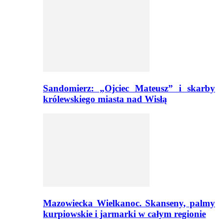
Sandomierz: „Ojciec Mateusz” i skarby
królewskiego miasta nad Wisłą
Mazowiecka Wielkanoc. Skanseny, palmy
kurpiowskie i jarmarki w całym regionie