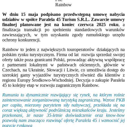
Rainbow
W dniu 15 maja podpisano przedwstępną umowę nabycia
udziałów w spółce Paralela 45 Turism S.R.L. Zawarcie umowy
finalnej planowane jest na koniec czerwca 2025 roku
, a
finalizacja transakcji po spełnieniu standardowych warunków
zawieszających, w tym uzyskaniu zgody rumuńskiego urzędu
ochrony konkurencji.
Rainbow to jeden z największych touroperatorów działających na
polskim rynku turystycznym. Firma od lat rozwija sprzedaż swojej
oferty także poza granicami Polski, prowadząc aktywną współpracę
z partnerami lokalnymi w państwach ościennych, głównie w
Czechach, na Ukrainie, Słowacji i Litwie, co umożliwia dostęp do
szerokiej gamy wyjazdów turystycznych również dla klientów z
regionu Europy Środkowo-Wschodniej. Decyzja o zakupie Paralela
45 to kolejny etap w rozwoju zagranicznym Rainbow.
Rumunia to dynamicznie rozwijający się rynek, na którym rośnie
zainteresowanie zorganizowaną turystyką zagraniczną. Wzrost PKB
per capita, mierzony parytetem siły nabywczej, przekłada się na
coraz większą aktywność podróżniczą mieszkańców kraju. Jesteśmy
przekonani, że nasze 35-letnie doświadczenie oraz know-how
pozwolą nam znacząco rozwinąć ofertę Paralela 45 i wzmocnić jej
pozycję rynkową