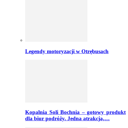
Legendy motoryzacji w Otrębusach
Kopalnia Soli Bochnia – gotowy produkt
dla biur podróży. Jedna atrakcja,…