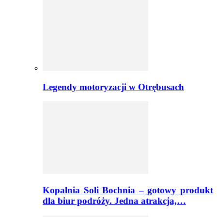
Legendy motoryzacji w Otrębusach
Kopalnia Soli Bochnia – gotowy produkt
dla biur podróży. Jedna atrakcja,…