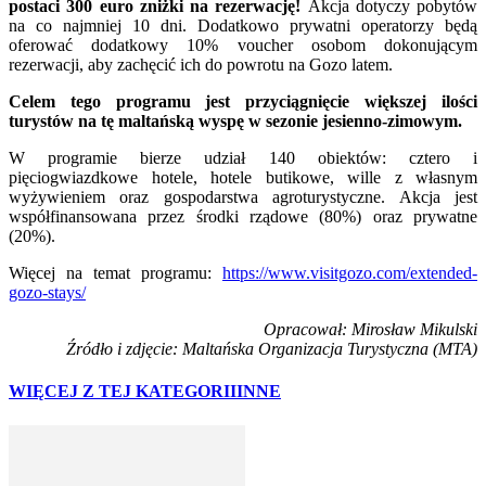
postaci 300 euro zniżki na rezerwację!
Akcja dotyczy pobytów
na co najmniej 10 dni. Dodatkowo prywatni operatorzy będą
oferować dodatkowy 10% voucher osobom dokonującym
rezerwacji, aby zachęcić ich do powrotu na Gozo latem.
Celem tego programu jest przyciągnięcie większej ilości
turystów na tę maltańską wyspę w sezonie jesienno-zimowym.
W programie bierze udział 140 obiektów: cztero i
pięciogwiazdkowe hotele, hotele butikowe, wille z własnym
wyżywieniem oraz gospodarstwa agroturystyczne. Akcja jest
współfinansowana przez środki rządowe (80%) oraz prywatne
(20%).
Więcej na temat programu:
https://www.visitgozo.com/extended-
gozo-stays/
Opracował: Mirosław Mikulski
Źródło i zdjęcie: Maltańska Organizacja Turystyczna (MTA)
WIĘCEJ Z TEJ KATEGORII
INNE