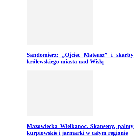
Sandomierz: „Ojciec Mateusz” i skarby
królewskiego miasta nad Wisłą
Mazowiecka Wielkanoc. Skanseny, palmy
kurpiowskie i jarmarki w całym regionie