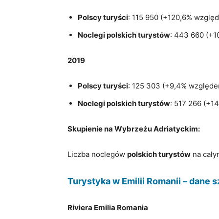
Polscy turyści
: 115 950 (+120,6% wzglę
Noclegi polskich turystów
: 443 660 (+
2019
Polscy turyści
: 125 303 (+9,4% względe
Noclegi polskich turystów
: 517 266 (+1
Skupienie na Wybrzeżu Adriatyckim:
Liczba noclegów
polskich turystów
na cały
Turystyka w Emilii Romanii – dane 
Riviera Emilia Romania