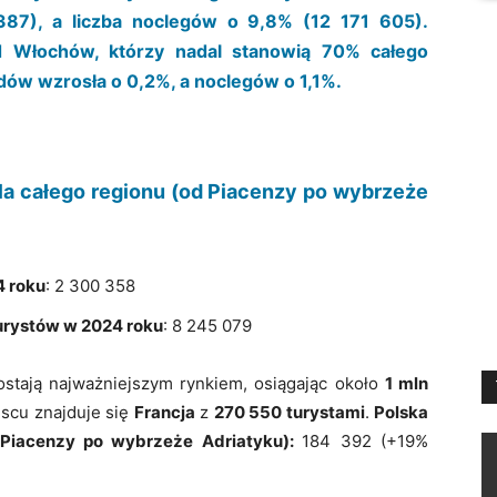
87), a liczba noclegów o 9,8% (12 171 605).
 Włochów, którzy nadal stanowią 70% całego
zdów wzrosła o 0,2%, a noclegów o 1,1%.
la całego regionu (od Piacenzy po wybrzeże
4 roku
: 2 300 358
urystów w 2024 roku
: 8 245 079
stają najważniejszym rynkiem, osiągając około
1 mln
jscu znajduje się
Francja
z
270 550 turystami
.
Polska
d Piacenzy po wybrzeże Adriatyku):
184 392 (+19%