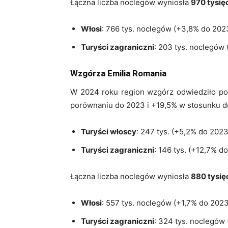
Łączna liczba noclegów wyniosła
970 tysię
Włosi
: 766 tys. noclegów (+3,8% do 2023
Turyści zagraniczni
: 203 tys. noclegów 
Wzgórza Emilia Romania
W 2024 roku region wzgórz odwiedziło p
porównaniu do 2023 i +19,5% w stosunku d
Turyści włoscy
: 247 tys. (+5,2% do 2023
Turyści zagraniczni
: 146 tys. (+12,7% d
Łączna liczba noclegów wyniosła
880 tysię
Włosi
: 557 tys. noclegów (+1,7% do 2023
Turyści zagraniczni
: 324 tys. noclegów