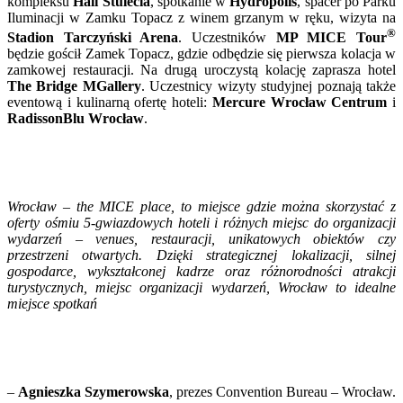
kompleksu
Hali Stulecia
, spotkanie w
Hydropolis
, spacer po Parku
Iluminacji w Zamku Topacz z winem grzanym w ręku, wizyta na
®
Stadion Tarczyński Arena
. Uczestników
MP MICE Tour
będzie gościł Zamek Topacz, gdzie odbędzie się pierwsza kolacja w
zamkowej restauracji. Na drugą uroczystą kolację zaprasza hotel
The Bridge MGallery
. Uczestnicy wizyty studyjnej poznają także
eventową i kulinarną ofertę hoteli:
Mercure Wrocław Centrum
i
RadissonBlu Wrocław
.
Wrocław – the MICE place, to miejsce gdzie można skorzystać z
oferty ośmiu 5-gwiazdowych hoteli i różnych miejsc do organizacji
wydarzeń – venues, restauracji, unikatowych obiektów czy
przestrzeni otwartych. Dzięki strategicznej lokalizacji, silnej
gospodarce, wykształconej kadrze oraz różnorodności atrakcji
turystycznych, miejsc organizacji wydarzeń, Wrocław to idealne
miejsce spotkań
–
Agnieszka Szymerowska
, prezes Convention Bureau – Wrocław.