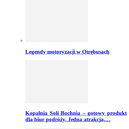
Legendy motoryzacji w Otrębusach
Kopalnia Soli Bochnia – gotowy produkt
dla biur podróży. Jedna atrakcja,…