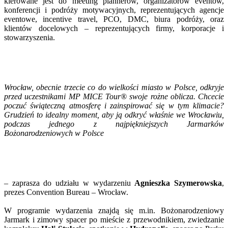
kierowane jest do meeting plannerów, organizatorów eventów,
konferencji i podróży motywacyjnych, reprezentujących agencje
eventowe, incentive travel, PCO, DMC, biura podróży, oraz
klientów docelowych – reprezentujących firmy, korporacje i
stowarzyszenia.
Wrocław, obecnie trzecie co do wielkości miasto w Polsce, odkryje
przed uczestnikami MP MICE Tour® swoje rożne oblicza. Chcecie
poczuć świąteczną atmosferę i zainspirować się w tym klimacie?
Grudzień to idealny moment, aby ją odkryć właśnie we Wrocławiu,
podczas jednego z najpiękniejszych Jarmarków
Bożonarodzeniowych w Polsce
– zaprasza do udziału w wydarzeniu
Agnieszka Szymerowska
,
prezes Convention Bureau – Wrocław.
W programie wydarzenia znajdą się m.in. Bożonarodzeniowy
Jarmark i zimowy spacer po mieście z przewodnikiem, zwiedzanie