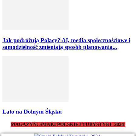
Jak podróżują Polacy? AI, media społecznościowe i
samodzielność zmieniają sposób planowania...
Lato na Dolnym Śląsku
MAGAZYN: SMAKI POLSKIEJ TURYSTYKI -2024-