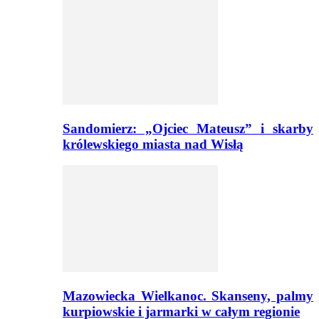
Sandomierz: „Ojciec Mateusz” i skarby
królewskiego miasta nad Wisłą
Mazowiecka Wielkanoc. Skanseny, palmy
kurpiowskie i jarmarki w całym regionie