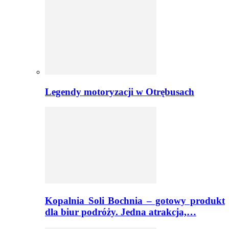
Legendy motoryzacji w Otrębusach
Kopalnia Soli Bochnia – gotowy produkt
dla biur podróży. Jedna atrakcja,…