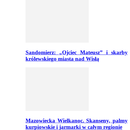
Sandomierz: „Ojciec Mateusz” i skarby
królewskiego miasta nad Wisłą
Mazowiecka Wielkanoc. Skanseny, palmy
kurpiowskie i jarmarki w całym regionie