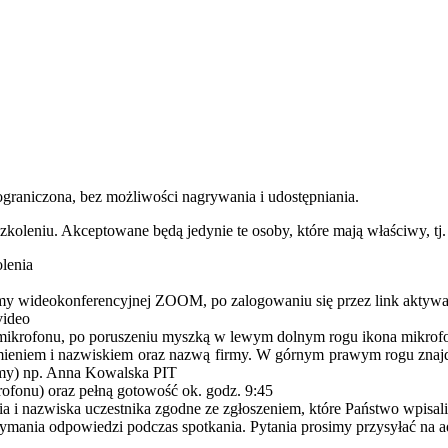
ograniczona, bez możliwości nagrywania i udostępniania.
szkoleniu. Akceptowane będą jedynie te osoby, które mają właściwy, t
lenia
y wideokonferencyjnej ZOOM, po zalogowaniu się przez link aktywacy
video
ie mikrofonu, po poruszeniu myszką w lewym dolnym rogu ikona mikrof
ieniem i nazwiskiem oraz nazwą firmy. W górnym prawym rogu znajdu
irmy) np. Anna Kowalska PIT
rofonu) oraz pełną gotowość ok. godz. 9:45
i nazwiska uczestnika zgodne ze zgłoszeniem, które Państwo wpisaliśc
ymania odpowiedzi podczas spotkania. Pytania prosimy przysyłać na a