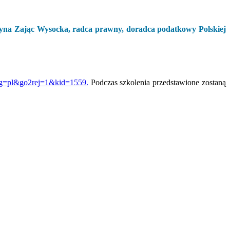
tyna Zając Wysocka, radca prawny, doradca podatkowy Polskiej
lang=pl&go2rej=1&kid=1559.
Podczas szkolenia przedstawione zostaną