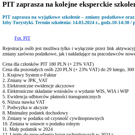
PIT zaprasza na kolejne eksperckie szkole
PIT zaprasza na wyjątkowe szkolenie – zmiany podatkowe oraz
Izby Turystyki. Termin szkolenia: 14.03.2024 r., godz.10-14:30
Fot. PIT
Rejestracja osób jest możliwa tylko i wyłącznie przez link aktyw
zmiany zarówno podatkowe, jak i nakładające na pracodawców nowe
Cena dla członków PIT 180 PLN (+ 23% VAT)
Cena dla pozostałych osób 220 PLN (+ 23% VAT) do 29 lutego, 30
1. Krajowy System e-Faktur
2. Zmiany w JPK_VAT
3. Elektroniczne ewidencje akcyzowe
4. Elektroniczne składanie wniosków o wydanie WIS, WIA i WIP
5. Ewidencja odbiorców płatności transgranicznych
6. Niższa stawka VAT
7. Podwyżka w akcyzie
8. Minimalny podatek dochodowy
9. Zmiany w podatku od czynność cywilnoprawnych
10. Zmiana w ustawie o podatku rolnym
11. Mały podatnik w 2024
12. Limity do prowadzenia ksiąg rachunkowych w 2024 r.