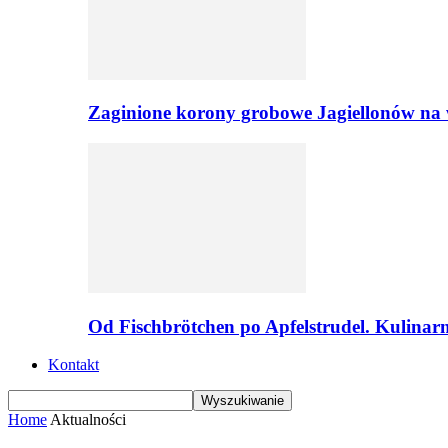
Zaginione korony grobowe Jagiellonów na 
Od Fischbrötchen po Apfelstrudel. Kulinar
Kontakt
Home
Aktualności