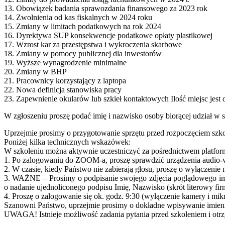
13. Obowiązek badania sprawozdania finansowego za 2023 rok
14. Zwolnienia od kas fiskalnych w 2024 roku
15. Zmiany w limitach podatkowych na rok 2024
16. Dyrektywa SUP konsekwencje podatkowe opłaty plastikowej
17. Wzrost kar za przestępstwa i wykroczenia skarbowe
18. Zmiany w pomocy publicznej dla inwestorów
19. Wyższe wynagrodzenie minimalne
20. Zmiany w BHP
21. Pracownicy korzystający z laptopa
22. Nowa definicja stanowiska pracy
23. Zapewnienie okularów lub szkieł kontaktowych Ilość miejsc jest 
W zgłoszeniu proszę podać imię i nazwisko osoby biorącej udział w 
Uprzejmie prosimy o przygotowanie sprzętu przed rozpoczęciem szko
Poniżej kilka technicznych wskazówek:
W szkoleniu można aktywnie uczestniczyć za pośrednictwem platform
1. Po zalogowaniu do ZOOM-a, proszę sprawdzić urządzenia audio-
2. W czasie, kiedy Państwo nie zabierają głosu, proszę o wyłączen
3. WAŻNE – Prosimy o podpisanie swojego zdjęcia poglądowego im
o nadanie ujednoliconego podpisu Imię, Nazwisko (skrót literowy f
4. Proszę o zalogowanie się ok. godz. 9:30 (wyłączenie kamery i mik
Szanowni Państwo, uprzejmie prosimy o dokładne wpisywanie imienia 
UWAGA! Istnieje możliwość zadania pytania przed szkoleniem i otrz