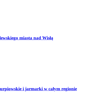
lewskiego miasta nad Wisłą
rpiowskie i jarmarki w całym regionie