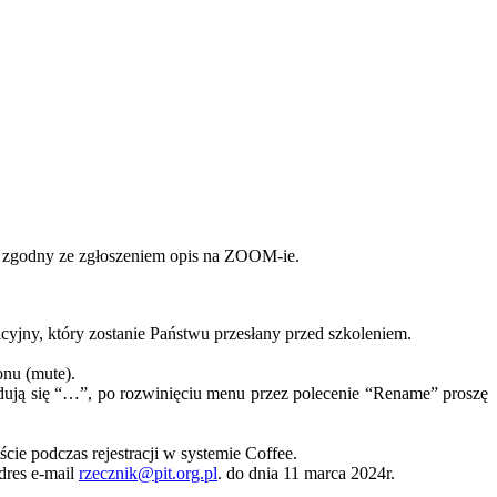
j. zgodny ze zgłoszeniem opis na ZOOM-ie.
jny, który zostanie Państwu przesłany przed szkoleniem.
onu (mute).
ją się “…”, po rozwinięciu menu przez polecenie “Rename” proszę
ie podczas rejestracji w systemie Coffee.
dres e-mail
rzecznik@pit.org.pl
. do dnia 11 marca 2024r.