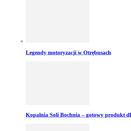
Legendy motoryzacji w Otrębusach
Kopalnia Soli Bochnia – gotowy produkt dl